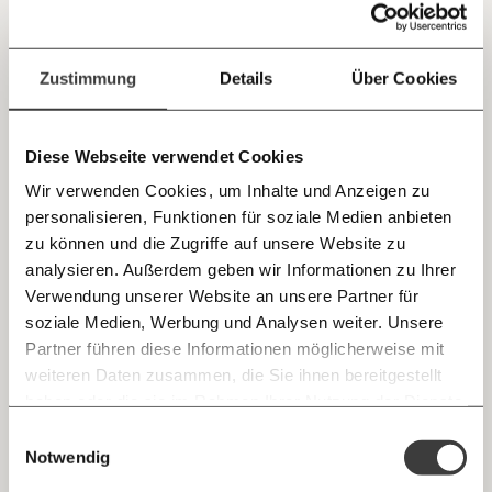
Jetzt
Deine Spende absetzen:
Fragen und Antworten.
Friedrich Merz und das "Stadtbild": Eine
einfach
Zustimmung
Details
Über Cookies
Kulisse des rechten Kulturkampfes
teilen.
Friedrich Merz eifert mit seiner CDU der ÖVP unter
Sebastian Kurz nach. Er betreibt eine Politik, die nur noch
Diese Webseite verwendet Cookies
Kulturkampf betreibt. Das ist der Weg in die politische
Bedeutungslosigkeit bei größtmöglichem Schaden. Ein
Wir verwenden Cookies, um Inhalte und Anzeigen zu
Kommentar von Natascha Strobl.
Demokratie
Ungleichheit
personalisieren, Funktionen für soziale Medien anbieten
E-Mail
zu können und die Zugriffe auf unsere Website zu
analysieren. Außerdem geben wir Informationen zu Ihrer
Immer auf dem Laufenden
05.11.2020
Whatsapp
Verwendung unserer Website an unsere Partner für
bleiben mit unseren gratis
soziale Medien, Werbung und Analysen weiter. Unsere
E-Mail-Newslettern!
Partner führen diese Informationen möglicherweise mit
Telegram
weiteren Daten zusammen, die Sie ihnen bereitgestellt
haben oder die sie im Rahmen Ihrer Nutzung der Dienste
Ich werde Fördermitglied* …
gesammelt haben.
Knackig über die
Morgenmoment:
Einwilligungsauswahl
Messenger
wichtigsten Themen informiert bleiben -
Notwendig
monatlich
jährlich
morgens in deinem Posteingang