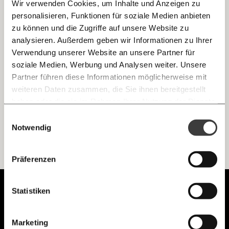
Wir verwenden Cookies, um Inhalte und Anzeigen zu
personalisieren, Funktionen für soziale Medien anbieten
E-Mail
zu können und die Zugriffe auf unsere Website zu
Wieso Gefängnisse niemandem nützen, in 5
analysieren. Außerdem geben wir Informationen zu Ihrer
Punkten
Immer auf dem Laufenden
Whatsapp
Verwendung unserer Website an unsere Partner für
Gefängnisse sollen die Allgemeinheit schützen und
bleiben mit unseren gratis
TäterInnen bestrafen. Thomas Galli war in Deutschland
soziale Medien, Werbung und Analysen weiter. Unsere
selbst Gefängnisdirektor. In seinem Buch "Weggesperrt"
E-Mail-Newslettern!
Partner führen diese Informationen möglicherweise mit
schreibt er: Das System funktioniert nicht.
Telegram
weiteren Daten zusammen, die Sie ihnen bereitgestellt
Ungleichheit
Demokratie
haben oder die sie im Rahmen Ihrer Nutzung der Dienste
gesammelt haben.
Knackig über die
Morgenmoment:
Einwilligungsauswahl
Messenger
wichtigsten Themen informiert bleiben -
Notwendig
morgens in deinem Posteingang
Facebook
Ich werde Fördermitglied* …
Die guten Nachrichten der
Die Gute Woche:
Präferenzen
Welt nicht aus den Augen verlieren - immer
zum Wochenende
monatlich
jährlich
Mastodon
Unabhängig.
Statistiken
Mit Haltung.
Threads
… mit einem Beitrag von* …
Marketing