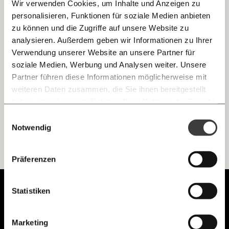
Wir verwenden Cookies, um Inhalte und Anzeigen zu
personalisieren, Funktionen für soziale Medien anbieten
E-Mail
zu können und die Zugriffe auf unsere Website zu
Woche 9: Rolf Rüdiger erklärt Philippa
analysieren. Außerdem geben wir Informationen zu Ihrer
Strache
Immer auf dem Laufenden
Whatsapp
Verwendung unserer Website an unsere Partner für
Hanna Herbst ist derzeit viel unterwegs und beobachtet die
bleiben mit unseren gratis
österreichische Politik aus der Ferne. Jede Woche schickt
soziale Medien, Werbung und Analysen weiter. Unsere
sie uns eine Postkarte zu Themen, die sie dabei
E-Mail-Newslettern!
Partner führen diese Informationen möglicherweise mit
beschäftigen.
Telegram
weiteren Daten zusammen, die Sie ihnen bereitgestellt
Demokratie
haben oder die sie im Rahmen Ihrer Nutzung der Dienste
gesammelt haben.
Knackig über die
Morgenmoment:
Einwilligungsauswahl
Messenger
wichtigsten Themen informiert bleiben -
Notwendig
morgens in deinem Posteingang
Facebook
Ich werde Fördermitglied* …
Die guten Nachrichten der
Die Gute Woche:
Präferenzen
Welt nicht aus den Augen verlieren - immer
zum Wochenende
monatlich
jährlich
Mastodon
Unabhängig.
Statistiken
Mit Haltung.
Threads
… mit einem Beitrag von* …
Marketing