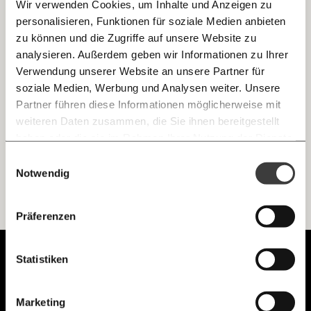
Wir verwenden Cookies, um Inhalte und Anzeigen zu
personalisieren, Funktionen für soziale Medien anbieten
E-Mail
zu können und die Zugriffe auf unsere Website zu
Klimakrise in Afrika: Eine Grüne Mauer gegen
analysieren. Außerdem geben wir Informationen zu Ihrer
toten Boden
Immer auf dem Laufenden
Whatsapp
Verwendung unserer Website an unsere Partner für
Die Klimakrise hat die schlimmsten Auswirkungen dort, wo
bleiben mit unseren gratis
die Menschen am wenigsten dazu beitragen. Ein Beispiel
soziale Medien, Werbung und Analysen weiter. Unsere
dafür ist der Sahel in Afrika.
E-Mail-Newslettern!
Partner führen diese Informationen möglicherweise mit
Telegram
weiteren Daten zusammen, die Sie ihnen bereitgestellt
Klimakrise
Fortschritt
haben oder die sie im Rahmen Ihrer Nutzung der Dienste
gesammelt haben.
Knackig über die
Morgenmoment:
Einwilligungsauswahl
Messenger
wichtigsten Themen informiert bleiben -
Notwendig
morgens in deinem Posteingang
Facebook
Ich werde Fördermitglied* …
Die guten Nachrichten der
Die Gute Woche:
Präferenzen
Welt nicht aus den Augen verlieren - immer
zum Wochenende
monatlich
jährlich
Mastodon
Unabhängig.
Statistiken
Mit Haltung.
Threads
… mit einem Beitrag von* …
Marketing