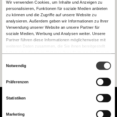
Wir verwenden Cookies, um Inhalte und Anzeigen zu
personalisieren, Funktionen für soziale Medien anbieten
E-Mail
zu können und die Zugriffe auf unsere Website zu
Immunitätsausweis? Warum wir mit
Privilegien für Genesene sehr vorsichtig sein
analysieren. Außerdem geben wir Informationen zu Ihrer
Immer auf dem Laufenden
müssen
Whatsapp
Verwendung unserer Website an unsere Partner für
bleiben mit unseren gratis
soziale Medien, Werbung und Analysen weiter. Unsere
Sollen Covid-19-Genesene Sonderrechte bekommen? Ein
Kommentar zum Problem der "Immunitätsausweise"
E-Mail-Newslettern!
Partner führen diese Informationen möglicherweise mit
Telegram
weiteren Daten zusammen, die Sie ihnen bereitgestellt
Gesundheit
haben oder die sie im Rahmen Ihrer Nutzung der Dienste
gesammelt haben.
Knackig über die
Morgenmoment:
Einwilligungsauswahl
Messenger
wichtigsten Themen informiert bleiben -
Notwendig
morgens in deinem Posteingang
Facebook
Ich werde Fördermitglied* …
Die guten Nachrichten der
Die Gute Woche:
Präferenzen
Welt nicht aus den Augen verlieren - immer
zum Wochenende
monatlich
jährlich
Mastodon
Unabhängig.
Statistiken
Mit Haltung.
Threads
… mit einem Beitrag von* …
Marketing