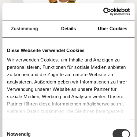
sozialen Fortschritt
Jetzt
Deine Spende absetzen:
Fragen und Antworten.
Wer viel hat, kann viel sparen
einfach
30 Prozent aller Haushalte können nichts sparen. Nur 5
Zustimmung
Details
Über Cookies
Prozent können mehr als 35 Prozent ihres
teilen.
Nettoeinkommens auf die Seite legen.
Arbeitswelt
Kapitalismus
Diese Webseite verwendet Cookies
Wir verwenden Cookies, um Inhalte und Anzeigen zu
personalisieren, Funktionen für soziale Medien anbieten
E-Mail
10.12.2019
zu können und die Zugriffe auf unsere Website zu
analysieren. Außerdem geben wir Informationen zu Ihrer
Immer auf dem Laufenden
Whatsapp
Verwendung unserer Website an unsere Partner für
bleiben mit unseren gratis
soziale Medien, Werbung und Analysen weiter. Unsere
E-Mail-Newslettern!
Partner führen diese Informationen möglicherweise mit
Telegram
weiteren Daten zusammen, die Sie ihnen bereitgestellt
haben oder die sie im Rahmen Ihrer Nutzung der Dienste
Ich werde Fördermitglied* …
gesammelt haben.
Knackig über die
Morgenmoment:
Einwilligungsauswahl
Messenger
wichtigsten Themen informiert bleiben -
Sparen wegen der Zinsen hat sich noch nie
Notwendig
monatlich
jährlich