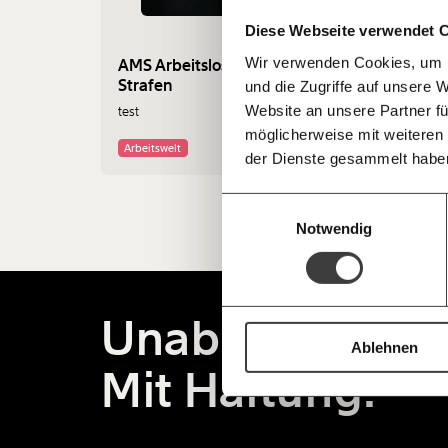
Kämpf’ mit uns für den Fortschritt und 
teilen
Diese Webseite verwendet 
Mitgliedsbeitrag.
Wir verwenden Cookies, um I
AMS Arbeitslose Sperren
Du überweist lieber direkt?
Strafen
und die Zugriffe auf unsere 
Hier unsere IBAN: AT34 4300 0498 0
Kontoinhaber: Momentum Institut - Verein
Website an unsere Partner fü
test
möglicherweise mit weiteren
Deine Spende absetzen:
Fragen und 
Arbeitswelt
der Dienste gesammelt habe
Einwilligungsauswahl
Notwendig
Unabhängig.
Ablehnen
Mit Haltung.