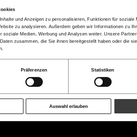
Newslette
unterstütze uns mit Deinem
10€
.
Cookies
Telegram
Messenge
nhalte und Anzeigen zu personalisieren, Funktionen für soziale
50€
Morgenmo
Website zu analysieren. Außerdem geben wir Informationen zu I
Facebook
Mastodon
007 6017
Knackig übe
 für sozialen Fortschritt
r soziale Medien, Werbung und Analysen weiter. Unsere Partner
wichtigste
informiert b
 Daten zusammen, die Sie ihnen bereitgestellt haben oder die s
Ich spende einmalig
Antworten.
Threads
RSS
morgens in
n.
Posteingan
20€
Bluesky
Die Gute W
guten Nachr
100€
Präferenzen
Statistiken
Welt nicht 
Augen verlie
immer zum
https://www.moment.at/tag/sperren
Ich möchte me
Wochenend
Du erhältst ein
PDF-Format, wel
und verschenken
Auswahl erlauben
Ich bin einverstanden, einen 
Newsletter zu erhalten. Mehr I
Datenschutz.
Weiter