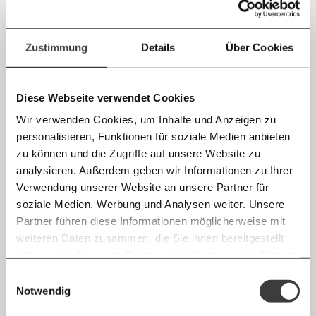
Touristen zeigt einmal mehr, wie Rechtspopulismus und
Jetzt
Deine Spende absetzen:
Fragen und Antworten.
Boulevard-Medien zusammenarbeiten. Dabei bleiben
Fakten auf der Strecke.
einfach
Zustimmung
Details
Über Cookies
teilen.
Demokratie
Gesundheit
Diese Webseite verwendet Cookies
Wir verwenden Cookies, um Inhalte und Anzeigen zu
personalisieren, Funktionen für soziale Medien anbieten
E-Mail
26.01.2021
zu können und die Zugriffe auf unsere Website zu
analysieren. Außerdem geben wir Informationen zu Ihrer
Immer auf dem Laufenden
Whatsapp
Verwendung unserer Website an unsere Partner für
bleiben mit unseren gratis
soziale Medien, Werbung und Analysen weiter. Unsere
E-Mail-Newslettern!
Partner führen diese Informationen möglicherweise mit
Telegram
weiteren Daten zusammen, die Sie ihnen bereitgestellt
haben oder die sie im Rahmen Ihrer Nutzung der Dienste
Ich werde Fördermitglied* …
gesammelt haben.
Knackig über die
Morgenmoment:
Einwilligungsauswahl
Messenger
Fotoserie: Die Gesichter der Krise
wichtigsten Themen informiert bleiben -
Notwendig
monatlich
jährlich
morgens in deinem Posteingang
Günter Valda veröffentlicht ein Buch über die Arbeit von