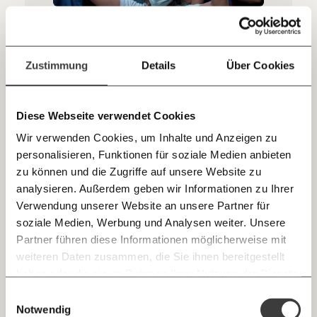
sozialen Fortschritt
Jetzt
Deine Spende absetzen:
Fragen und Antworten.
Gewerkschaften in den USA: Wie Starbucks
und Amazon auf organisierte Arbeiter:innen
einfach
Zustimmung
Details
Über Cookies
reagieren.
teilen.
Gewerkschaften gewinnen immer mehr Arbeitskämpfe in
den USA. Arbeiter:innen bei Amazon und Starbucks
Diese Webseite verwendet Cookies
organisieren sich gewerkschaftlich. Den Unternehmen
missfällt das. Sie betreiben “union busting” oder kündigen
Wir verwenden Cookies, um Inhalte und Anzeigen zu
Manager:innen.
Arbeitswelt
personalisieren, Funktionen für soziale Medien anbieten
E-Mail
zu können und die Zugriffe auf unsere Website zu
analysieren. Außerdem geben wir Informationen zu Ihrer
Immer auf dem Laufenden
16.04.2020
Whatsapp
Verwendung unserer Website an unsere Partner für
bleiben mit unseren gratis
soziale Medien, Werbung und Analysen weiter. Unsere
E-Mail-Newslettern!
Partner führen diese Informationen möglicherweise mit
Telegram
weiteren Daten zusammen, die Sie ihnen bereitgestellt
haben oder die sie im Rahmen Ihrer Nutzung der Dienste
Ich werde Fördermitglied* …
gesammelt haben.
Knackig über die
Morgenmoment:
Einwilligungsauswahl
Messenger
wichtigsten Themen informiert bleiben -
Notwendig
monatlich
jährlich