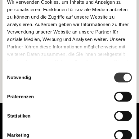
Wir verwenden Cookies, um Inhalte und Anzeigen zu
personalisieren, Funktionen für soziale Medien anbieten
E-Mail
zu können und die Zugriffe auf unsere Website zu
Hebel der Macht: Schön ist es, ein Team zu
analysieren. Außerdem geben wir Informationen zu Ihrer
sein
Immer auf dem Laufenden
Whatsapp
Verwendung unserer Website an unsere Partner für
In Hebel der Macht enthüllt Rafael Buchegger jede Woche
bleiben mit unseren gratis
exklusiv für Moment die Wahrheit über die Machenschaften
soziale Medien, Werbung und Analysen weiter. Unsere
des Premierministers.
E-Mail-Newslettern!
Partner führen diese Informationen möglicherweise mit
Diesmal geht es um ein funktionierendes Team.
Telegram
weiteren Daten zusammen, die Sie ihnen bereitgestellt
Demokratie
haben oder die sie im Rahmen Ihrer Nutzung der Dienste
gesammelt haben.
Knackig über die
Morgenmoment:
Einwilligungsauswahl
Messenger
wichtigsten Themen informiert bleiben -
Notwendig
morgens in deinem Posteingang
Facebook
Ich werde Fördermitglied* …
Die guten Nachrichten der
Die Gute Woche:
Präferenzen
Welt nicht aus den Augen verlieren - immer
zum Wochenende
monatlich
jährlich
Mastodon
Unabhängig.
Statistiken
Mit Haltung.
Threads
… mit einem Beitrag von* …
Marketing