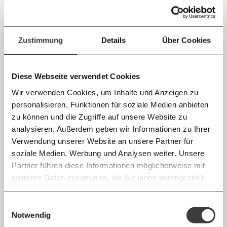
Jetzt
Deine Spende absetzen:
Fragen und Antworten.
Arbeitsrecht und Corona: Worauf muss ich im
einfach
Zustimmung
Details
Über Cookies
Homeoffice achten?
teilen.
Seit der Corona-Krise arbeiten viele Menschen wieder im
Homeoffice. Da die Sicherheitsvorkehrungen wieder
verschärft werden, werden auch viele wieder vom Büro in
Diese Webseite verwendet Cookies
die eigenen vier Wände wechseln. Doch wie sieht das
eigentlich rechtlich aus? Wir fassen für dich zusammen.
Arbeitswelt
Gesundheit
Wir verwenden Cookies, um Inhalte und Anzeigen zu
personalisieren, Funktionen für soziale Medien anbieten
E-Mail
zu können und die Zugriffe auf unsere Website zu
analysieren. Außerdem geben wir Informationen zu Ihrer
02.10.2020
Immer auf dem Laufenden
Whatsapp
Verwendung unserer Website an unsere Partner für
bleiben mit unseren gratis
soziale Medien, Werbung und Analysen weiter. Unsere
E-Mail-Newslettern!
Partner führen diese Informationen möglicherweise mit
Telegram
weiteren Daten zusammen, die Sie ihnen bereitgestellt
haben oder die sie im Rahmen Ihrer Nutzung der Dienste
Ich werde Fördermitglied* …
gesammelt haben.
Knackig über die
Morgenmoment:
Einwilligungsauswahl
Messenger
wichtigsten Themen informiert bleiben -
Notwendig
monatlich
jährlich
morgens in deinem Posteingang