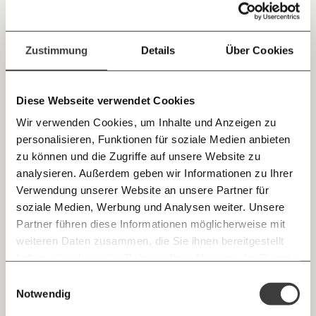
Jetzt
Deine Spende absetzen:
Fragen und Antworten.
Die Vermessung der ersten ORF-Wahlduelle:
einfach
Zustimmung
Details
Über Cookies
Wer wie lange und worüber geredet hat
teilen.
Welche Themen kamen in den ORF-Wahlduellen zur
Nationalratswahl 2019 vor? Und wer sprach wie viel
Diese Webseite verwendet Cookies
darüber?
Wir verwenden Cookies, um Inhalte und Anzeigen zu
Demokratie
personalisieren, Funktionen für soziale Medien anbieten
E-Mail
zu können und die Zugriffe auf unsere Website zu
analysieren. Außerdem geben wir Informationen zu Ihrer
Immer auf dem Laufenden
10.09.2019
Whatsapp
Verwendung unserer Website an unsere Partner für
bleiben mit unseren gratis
soziale Medien, Werbung und Analysen weiter. Unsere
E-Mail-Newslettern!
Partner führen diese Informationen möglicherweise mit
Telegram
weiteren Daten zusammen, die Sie ihnen bereitgestellt
haben oder die sie im Rahmen Ihrer Nutzung der Dienste
Ich werde Fördermitglied* …
gesammelt haben.
Knackig über die
Morgenmoment:
Einwilligungsauswahl
Messenger
wichtigsten Themen informiert bleiben -
Notwendig
monatlich
jährlich
morgens in deinem Posteingang