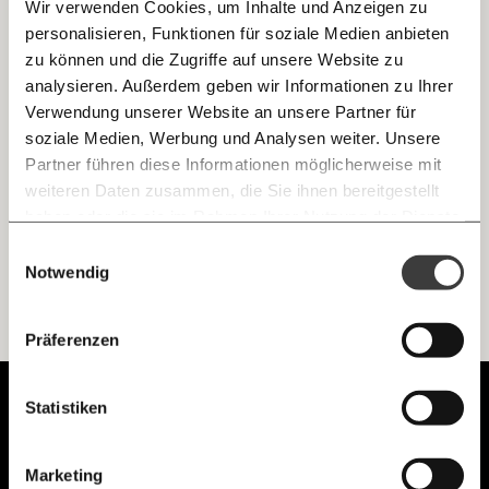
Wir verwenden Cookies, um Inhalte und Anzeigen zu
personalisieren, Funktionen für soziale Medien anbieten
E-Mail
zu können und die Zugriffe auf unsere Website zu
Wie unabhängig sind unabhängige Medien?
analysieren. Außerdem geben wir Informationen zu Ihrer
Die 7 Typen von (Un-)Abhängigkeiten
Immer auf dem Laufenden
Whatsapp
Verwendung unserer Website an unsere Partner für
Wie finanzieren sich unabhängige Medien? Ab wann gelten
bleiben mit unseren gratis
Medien als unabhängig? Wir klären auf: diesen sieben
soziale Medien, Werbung und Analysen weiter. Unsere
Abhängigkeiten können Medien unterliegen.
E-Mail-Newslettern!
Partner führen diese Informationen möglicherweise mit
Telegram
weiteren Daten zusammen, die Sie ihnen bereitgestellt
Demokratie
Kapitalismus
haben oder die sie im Rahmen Ihrer Nutzung der Dienste
gesammelt haben.
Knackig über die
Morgenmoment:
Einwilligungsauswahl
Messenger
wichtigsten Themen informiert bleiben -
Notwendig
morgens in deinem Posteingang
Facebook
Ich werde Fördermitglied* …
Die guten Nachrichten der
Die Gute Woche:
Präferenzen
Welt nicht aus den Augen verlieren - immer
zum Wochenende
monatlich
jährlich
Mastodon
Unabhängig.
Statistiken
Mit Haltung.
Threads
… mit einem Beitrag von* …
Marketing