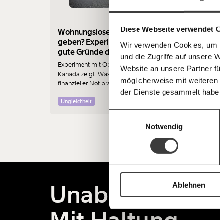
gestalten, dass sie für alle funktioniert.
einfa
im Netz. Unabhängig und werbefrei. Un
Kämpf’ mit uns für den Fortschritt und 
teilen
Diese Webseite verwendet 
Mitgliedsbeitrag.
Wohnungslosen einfach Geld
geben? Experiment zeigt
Wir verwenden Cookies, um I
Du überweist lieber direkt?
gute Gründe dafür
und die Zugriffe auf unsere 
Hier unsere IBAN: AT34 4300 0498 0
Experiment mit Obdachlosen in
Kontoinhaber: Momentum Institut - Verein
Website an unsere Partner fü
Kanada zeigt: Was Menschen in
möglicherweise mit weiteren
finanzieller Not brauchen, ist oft
Deine Spende absetzen:
Fragen und 
der Dienste gesammelt habe
einfach nur Geld.
Ungleichheit
Einwilligungsauswahl
Notwendig
Unabhängig.
Ablehnen