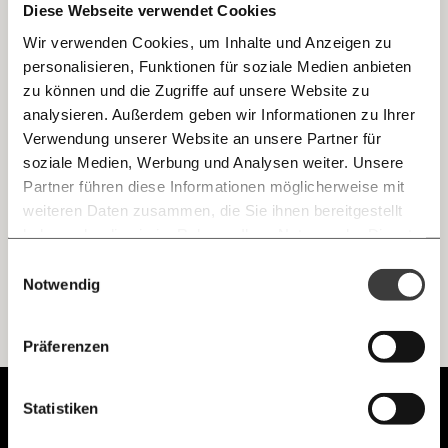
Diese Webseite verwendet Cookies
Wir verwenden Cookies, um Inhalte und Anzeigen zu
personalisieren, Funktionen für soziale Medien anbieten
E-Mail
zu können und die Zugriffe auf unsere Website zu
analysieren. Außerdem geben wir Informationen zu Ihrer
Immer auf dem Laufenden
Whatsapp
Verwendung unserer Website an unsere Partner für
bleiben mit unseren gratis
soziale Medien, Werbung und Analysen weiter. Unsere
E-Mail-Newslettern!
Partner führen diese Informationen möglicherweise mit
Untersuchungsausschuss? ÖVP hat's gern
Telegram
weiteren Daten zusammen, die Sie ihnen bereitgestellt
geheim.
haben oder die sie im Rahmen Ihrer Nutzung der Dienste
Demokratie
Ungleichheit
gesammelt haben.
Knackig über die
Morgenmoment:
Einwilligungsauswahl
Messenger
wichtigsten Themen informiert bleiben -
Notwendig
morgens in deinem Posteingang
Ich werde Fördermitglied* …
Facebook
Die guten Nachrichten der
Die Gute Woche:
Präferenzen
monatlich
jährlich
Welt nicht aus den Augen verlieren - immer
zum Wochenende
Mastodon
Unabhängig.
Statistiken
… mit einem Beitrag von* …