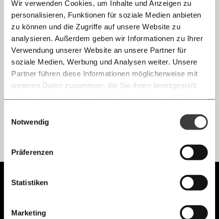
Wir verwenden Cookies, um Inhalte und Anzeigen zu
personalisieren, Funktionen für soziale Medien anbieten
E-Mail
zu können und die Zugriffe auf unsere Website zu
Brand in Moria: "Courage" für die Aufnahme
analysieren. Außerdem geben wir Informationen zu Ihrer
von 144 Menschen
Immer auf dem Laufenden
Whatsapp
Verwendung unserer Website an unsere Partner für
Eine neue Initiative will sich selbst um die Verteilung und
bleiben mit unseren gratis
Integration von Geflüchteten in Österreich kümmern. Was
soziale Medien, Werbung und Analysen weiter. Unsere
die Regierung jetzt tun muss? Das Angebot annehmen und
E-Mail-Newslettern!
Partner führen diese Informationen möglicherweise mit
grünes Licht geben
Telegram
weiteren Daten zusammen, die Sie ihnen bereitgestellt
Demokratie
Ungleichheit
haben oder die sie im Rahmen Ihrer Nutzung der Dienste
gesammelt haben.
Knackig über die
Morgenmoment:
Einwilligungsauswahl
Messenger
wichtigsten Themen informiert bleiben -
Notwendig
morgens in deinem Posteingang
Facebook
Ich werde Fördermitglied* …
Die guten Nachrichten der
Die Gute Woche:
Präferenzen
Welt nicht aus den Augen verlieren - immer
zum Wochenende
monatlich
jährlich
Mastodon
Unabhängig.
Statistiken
Mit Haltung.
Threads
… mit einem Beitrag von* …
Marketing