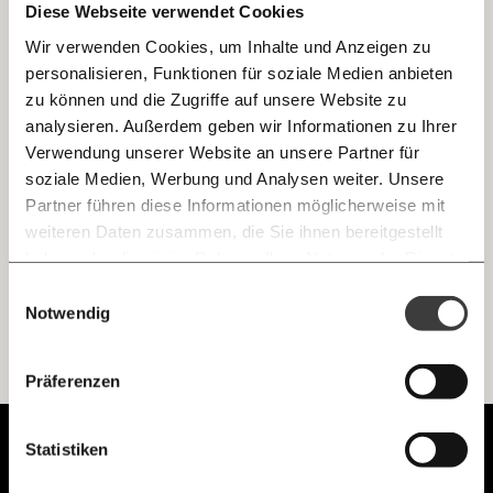
Diese Webseite verwendet Cookies
Wir verwenden Cookies, um Inhalte und Anzeigen zu
personalisieren, Funktionen für soziale Medien anbieten
E-Mail
zu können und die Zugriffe auf unsere Website zu
analysieren. Außerdem geben wir Informationen zu Ihrer
Immer auf dem Laufenden
Whatsapp
Verwendung unserer Website an unsere Partner für
bleiben mit unseren gratis
soziale Medien, Werbung und Analysen weiter. Unsere
E-Mail-Newslettern!
Partner führen diese Informationen möglicherweise mit
Telegram
weiteren Daten zusammen, die Sie ihnen bereitgestellt
Lebensmittel retten? Fix nicht.
haben oder die sie im Rahmen Ihrer Nutzung der Dienste
Fortschritt
Klimakrise
gesammelt haben.
Knackig über die
Morgenmoment:
Einwilligungsauswahl
Messenger
wichtigsten Themen informiert bleiben -
Notwendig
morgens in deinem Posteingang
Ich werde Fördermitglied* …
Facebook
Die guten Nachrichten der
Die Gute Woche:
Präferenzen
monatlich
jährlich
Welt nicht aus den Augen verlieren - immer
zum Wochenende
Mastodon
Unabhängig.
Statistiken
… mit einem Beitrag von* …