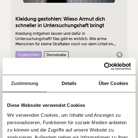
funktioniert. Unsere Recherchen sind für alle frei im
Netz. Unabhängig und werbefrei. Und das wird auch
Kleidung gestohlen: Wieso Armut dich
so bleiben. Kämpf’ mit uns für den Fortschritt und
schneller in Untersuchungshaft bringt
unterstütze uns mit Deinem Mitgliedsbeitrag.
Kleidung mitgehen lassen und dafür in
Du überweist lieber direkt?
Untersuchungshaft? Das gibt es wirklich. Wie arme
Menschen für kleine Straftaten noch vor dem Urteil im
Hier unsere IBAN: AT34 4300 0498 0007 6017
Gefängnis landen und was wir dagegen tun können.
Kontoinhaber: Momentum Institut - Verein für
Ungleichheit
Demokratie
sozialen Fortschritt
Jetzt
Deine Spende absetzen:
Fragen und Antworten.
22.04.2022
einfach
Zustimmung
Details
Über Cookies
teilen.
Diese Webseite verwendet Cookies
Wir verwenden Cookies, um Inhalte und Anzeigen zu
personalisieren, Funktionen für soziale Medien anbieten
E-Mail
zu können und die Zugriffe auf unsere Website zu
analysieren. Außerdem geben wir Informationen zu Ihrer