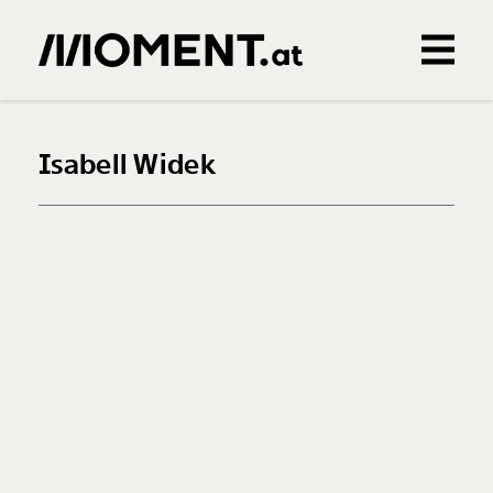
Gemerkte Inhalte
0
Treffer
0
Artikel
Isabell Widek
Veränderung
beginnt mit Dir!