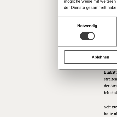
möglicherweise mit weiteren
Deine Spende absetzen:
Fragen und 
angebot
der Dienste gesammelt habe
angeste
Urlaub
Einwilligungsauswahl
noch h
Notwendig
so toll
Nach 1
musste 
Ablehnen
Kollegi
Anspruc
Eintrit
streite
der Str
ich ein
Seit zw
hatte n