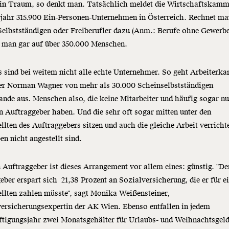
Ein Traum, so denkt man. Tatsächlich meldet die Wirtschaftskamm
jahr 315.900 Ein-Personen-Unternehmen in Österreich. Rechnet ma
elbstständigen oder Freiberufler dazu (Anm.: Berufe ohne Gewerb
man gar auf über 350.000 Menschen.
 sind bei weitem nicht alle echte Unternehmer. So geht Arbeiterk
er Norman Wagner von mehr als 30.000 Scheinselbstständigen
ande aus. Menschen also, die keine Mitarbeiter und häufig sogar nu
n Auftraggeber haben. Und die sehr oft sogar mitten unter den
llten des Auftraggebers sitzen und auch die gleiche Arbeit verricht
en nicht angestellt sind.
 Auftraggeber ist dieses Arrangement vor allem eines: günstig. "De
eber erspart sich 21,38 Prozent an Sozialversicherung, die er für e
llten zahlen müsste", sagt Monika Weißensteiner,
ersicherungsexpertin der AK Wien. Ebenso entfallen in jedem
tigungsjahr zwei Monatsgehälter für Urlaubs- und Weihnachtsgeld