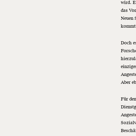
wird. 
das Vor
Neuen S
kommt 
Doch es
Forsch
hierzul
einzige
Angeste
Aber eb
Für den
Dienstg
Angeste
Sozialv
Beschäf