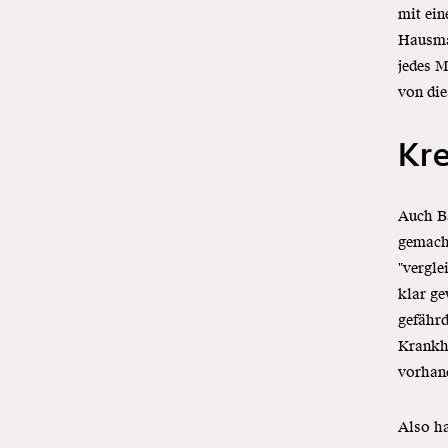
mit ein
Hausman
jedes M
von di
Kr
Auch B
gemacht
"vergle
klar ge
gefährd
Krankhe
vorhand
Also ha