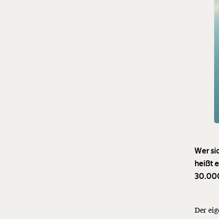
Wer si
heißt 
30.000
Der eig