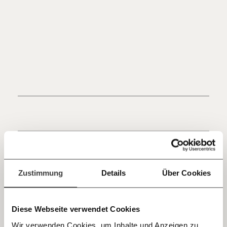
Werde
und wir können gemeinsam
Fördermitglied
unsere Wirtschaft so gestalten, dass sie für alle
funktioniert. Unsere Recherchen sind für alle frei im
Netz. Unabhängig und werbefrei. Und das wird auch
so bleiben. Kämpf’ mit uns für den Fortschritt und
unterstütze uns mit Deinem Mitgliedsbeitrag.
Du überweist lieber direkt?
Hier unsere IBAN: AT34 4300 0498 0007 6017
Kontoinhaber: Momentum Institut - Verein für
sozialen Fortschritt
Deine Spende absetzen:
Fragen und Antworten.
Artikel von Julia Brandstaetter
Zustimmung
Details
Über Cookies
03.01.2022
Diese Webseite verwendet Cookies
Wir verwenden Cookies, um Inhalte und Anzeigen zu