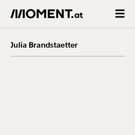
Gemerkte Inhalte
0
Treffer
0
Artikel
Julia Brandstaetter
Veränderung
beginnt mit Dir!