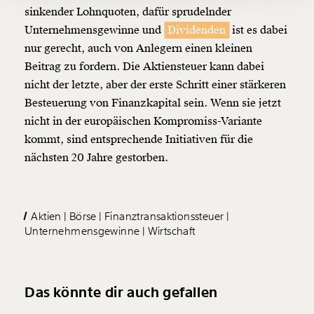
Ich möchte meine Spende verschenken.
sinkender Lohnquoten, dafür sprudelnder
Du erhältst eine E-Mail mit deiner
Unternehmensgewinne und
Dividenden
ist es dabei
Geschenkurkunde im PDF-Format, welche Du
nur gerecht, auch von Anlegern einen kleinen
ausdrucken oder weiterleiten und verschenken
kannst.
Beitrag zu fordern. Die Aktiensteuer kann dabei
nicht der letzte, aber der erste Schritt einer stärkeren
Besteuerung von Finanzkapital sein. Wenn sie jetzt
Weiter
nicht in der europäischen Kompromiss-Variante
kommt, sind entsprechende Initiativen für die
1/3
nächsten 20 Jahre gestorben.
Aktien
Börse
Finanztransaktionssteuer
Unternehmensgewinne
Wirtschaft
Das könnte dir auch gefallen