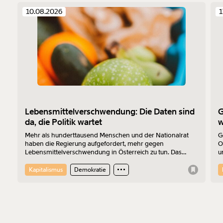
10.08.2026
1
Lebensmittelverschwendung: Die Daten sind
G
da, die Politik wartet
w
Mehr als hunderttausend Menschen und der Nationalrat
G
haben die Regierung aufgefordert, mehr gegen
O
Lebensmittelverschwendung in Österreich zu tun. Das
u
ÖVP-geführte Ministerium hat auch nach über einem Jahr
m
weder neue Antworten noch einen Zeitplan dafür, das zu
S
Kapitalismus
Demokratie
ändern.
K
P