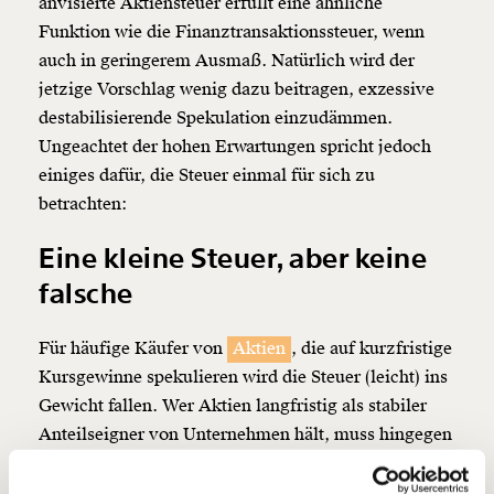
anvisierte Aktiensteuer erfüllt eine ähnliche
Funktion wie die
Finanztransaktionssteuer
, wenn
auch in geringerem Ausmaß. Natürlich wird der
jetzige Vorschlag wenig dazu beitragen, exzessive
Veränderung
destabilisierende Spekulation einzudämmen.
Ungeachtet der hohen Erwartungen spricht jedoch
beginnt mit Dir!
einiges dafür, die Steuer einmal für sich zu
betrachten:
Werde
und wir können gemeinsam
Fördermitglied
unsere Wirtschaft so gestalten, dass sie für alle
Eine kleine Steuer, aber keine
funktioniert. Unsere Recherchen sind für alle frei im
Netz. Unabhängig und werbefrei. Und das wird auch
falsche
so bleiben. Kämpf’ mit uns für den Fortschritt und
unterstütze uns mit Deinem Mitgliedsbeitrag.
Für häufige Käufer von
Aktien
, die auf kurzfristige
Kursgewinne spekulieren wird die Steuer (leicht) ins
Du überweist lieber direkt?
Hier unsere IBAN: AT34 4300 0498 0007 6017
Gewicht fallen. Wer
Aktien
langfristig als stabiler
Kontoinhaber: Momentum Institut - Verein für
Anteilseigner von Unternehmen hält, muss hingegen
sozialen Fortschritt
nur einmalig einen verschwindend geringen Betrag
bezahlen. Bei einem vorgeschlagenen Steuersatz
Deine Spende absetzen:
Fragen und Antworten.