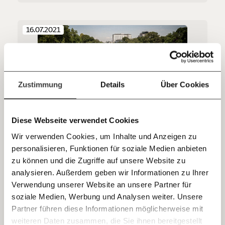
Du überweist lieber direkt?
Hier unsere IBAN: AT34 4300 0498 0007 6017
16.07.2021
Kontoinhaber: Momentum Institut - Verein für
sozialen Fortschritt
Jetzt
Deine Spende absetzen:
Fragen und Antworten.
einfach
Zustimmung
Details
Über Cookies
teilen.
Diese Webseite verwendet Cookies
Die Klimakrise in der Stadt: Die Jagd in der
Wir verwenden Cookies, um Inhalte und Anzeigen zu
Hitze nach Schatten
personalisieren, Funktionen für soziale Medien anbieten
E-Mail
Mit der Klimakrise steigen die Hitzetage in Städten. Fotos
zu können und die Zugriffe auf unsere Website zu
von einem Rundgang durch Wien zeigen: die Hitze ist
menschenfeindlich.
analysieren. Außerdem geben wir Informationen zu Ihrer
Immer auf dem Laufenden
Whatsapp
Verwendung unserer Website an unsere Partner für
Klimakrise
bleiben mit unseren gratis
soziale Medien, Werbung und Analysen weiter. Unsere
E-Mail-Newslettern!
Partner führen diese Informationen möglicherweise mit
Telegram
weiteren Daten zusammen, die Sie ihnen bereitgestellt