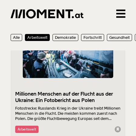
Gemerkte Inhalte
08.03.2022
Alle
Arbeitswelt
Demokratie
Fortschritt
Gesundheit
0
Treffer
0
Artikel
Veränderung
beginnt mit Dir!
Millionen Menschen auf der Flucht aus der
Werde
und wir können gemeinsam
Fördermitglied
Ukraine: Ein Fotobericht aus Polen
unsere Wirtschaft so gestalten, dass sie für alle
Fotostrecke: Russlands Krieg in der Ukraine treibt Millionen
funktioniert. Unsere Recherchen sind für alle frei im
Menschen in die Flucht. Die meisten kommen zuerst nach
Netz. Unabhängig und werbefrei. Und das wird auch
Polen. Die größte Fluchtbewegung Europas seit dem
so bleiben. Kämpf’ mit uns für den Fortschritt und
Zweiten Weltkrieg in Fotos.
unterstütze uns mit Deinem Mitgliedsbeitrag.
Arbeitswelt