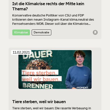
Ist die Klimakrise rechts der Mitte kein
Thema?
Konservative deutsche Politiker von CSU und FDP
kritisieren den neuen Instagram-Kanal klima.neutral des
Fernsehsenders WDR. Dieser soll über die Klimakrise
aufklären. Mehr dazu in der neuen Klima Kolumne
Dauerbrenner mit Klima-Aktivist Florian Boschek.
Klimakrise
Demokratie
11.02.2021
Tiere sterben, weil wir bauen
Tiere sterben, weil wir bauen: Die rasante Verbauung in