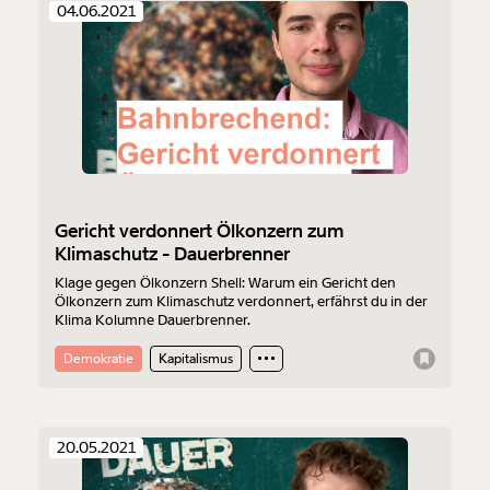
04.06.2021
Gericht verdonnert Ölkonzern zum
Klimaschutz - Dauerbrenner
Klage gegen Ölkonzern Shell: Warum ein Gericht den
Ölkonzern zum Klimaschutz verdonnert, erfährst du in der
Klima Kolumne Dauerbrenner.
Veränderung
Demokratie
Kapitalismus
beginnt mit Dir!
20.05.2021
Werde
und wir können gemeinsam
Fördermitglied
unsere Wirtschaft so gestalten, dass sie für alle