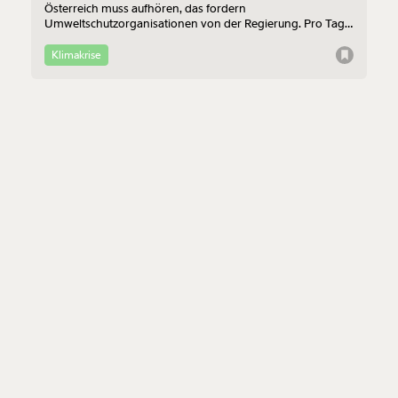
Österreich muss aufhören, das fordern
Umweltschutzorganisationen von der Regierung. Pro Tag
werden in Österreich 13 Hektar Boden verbaut - das
Nachhaltigkeitsziel liegt bei 2,5 Hektar. Der neue
Klimakrise
Dauerbrenner ist da!