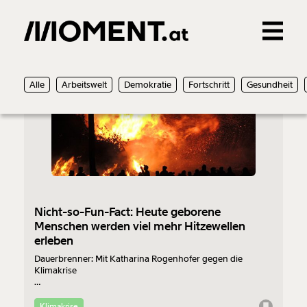
Gemerkte Inhalte
29.09.2021
Alle
Arbeitswelt
Demokratie
Fortschritt
Gesundheit
0
Treffer
0
Artikel
Nicht-so-Fun-Fact: Heute geborene
Menschen werden viel mehr Hitzewellen
erleben
Dauerbrenner: Mit Katharina Rogenhofer gegen die
Klimakrise
Kolumnist Florian Boschek erzählt dir im neuen
Dauerbrenner neue nicht-so-Fun-Facts über das Klima.
Klimakrise