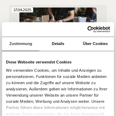
Du überweist lieber direkt?
17.04.2025
Hier unsere IBAN: AT34 4300 0498 0007 6017
Kontoinhaber: Momentum Institut - Verein für
sozialen Fortschritt
Jetzt
Deine Spende absetzen:
Fragen und Antworten.
einfach
Zustimmung
Details
Über Cookies
teilen.
Mehr Förderung und Entschädigung fürs
Diese Webseite verwendet Cookies
Ausbilden? Lehrbetriebe zwischen
Wir verwenden Cookies, um Inhalte und Anzeigen zu
Fachkräftemangel und
personalisieren, Funktionen für soziale Medien anbieten
Ausbildungsverweigerung
E-Mail
Die Wirtschaftskammer (WKO) fordert mehr
zu können und die Zugriffe auf unsere Website zu
Entschädigungen für Betriebe, die Lehrlinge ausbilden. Von
qualifizierten Arbeitskräften profitieren und dafür noch
analysieren. Außerdem geben wir Informationen zu Ihrer
Immer auf dem Laufenden
zusätzliches Geld vom Staat kassieren? Die Gewerkschaft
Whatsapp
Verwendung unserer Website an unsere Partner für
sieht das kritisch.
Arbeitswelt
bleiben mit unseren gratis
soziale Medien, Werbung und Analysen weiter. Unsere
E-Mail-Newslettern!
Partner führen diese Informationen möglicherweise mit
Telegram
weiteren Daten zusammen, die Sie ihnen bereitgestellt