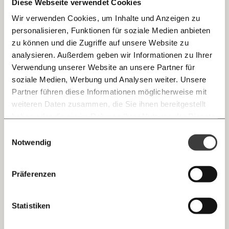
Diese Webseite verwendet Cookies
MOMENT haben sie ihre Geschichten von der
Einwanderungsbehörde erzählt.
Wir verwenden Cookies, um Inhalte und Anzeigen zu
personalisieren, Funktionen für soziale Medien anbieten
E-Mail
zu können und die Zugriffe auf unsere Website zu
analysieren. Außerdem geben wir Informationen zu Ihrer
Immer auf dem Laufenden
Whatsapp
Verwendung unserer Website an unsere Partner für
bleiben mit unseren gratis
soziale Medien, Werbung und Analysen weiter. Unsere
E-Mail-Newslettern!
Partner führen diese Informationen möglicherweise mit
Telegram
weiteren Daten zusammen, die Sie ihnen bereitgestellt
haben oder die sie im Rahmen Ihrer Nutzung der Dienste
gesammelt haben.
Knackig über die
Morgenmoment:
Einwilligungsauswahl
Messenger
wichtigsten Themen informiert bleiben -
Notwendig
morgens in deinem Posteingang
Ich werde Fördermitglied* …
Facebook
Die guten Nachrichten der
Die Gute Woche:
Präferenzen
monatlich
jährlich
Welt nicht aus den Augen verlieren - immer
zum Wochenende
Mastodon
Statistiken
… mit einem Beitrag von* …