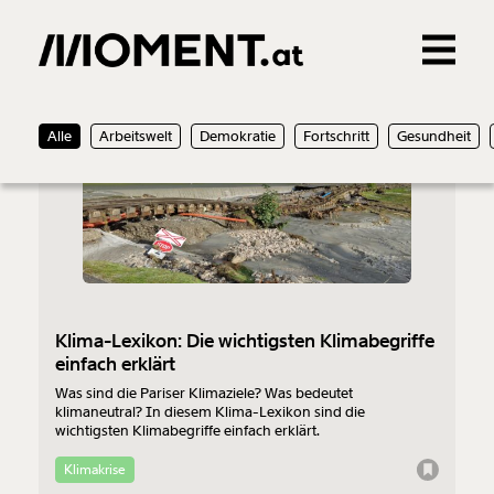
Gemerkte Inhalte
23.02.2022
Alle
Arbeitswelt
Demokratie
Fortschritt
Gesundheit
0
Treffer
0
Artikel
Klima-Lexikon: Die wichtigsten Klimabegriffe
einfach erklärt
Was sind die Pariser Klimaziele? Was bedeutet
klimaneutral? In diesem Klima-Lexikon sind die
wichtigsten Klimabegriffe einfach erklärt.
Klimakrise