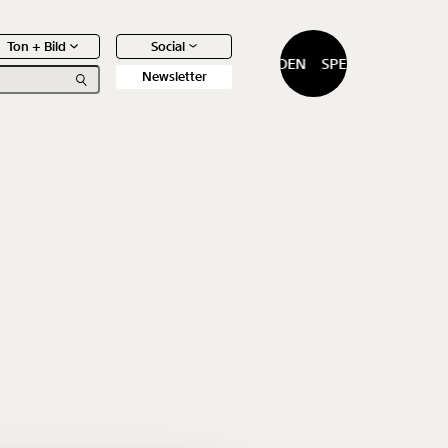
Ton + Bild
Social
SPENDEN
SPENDEN
Newsletter
0
Artikel
f