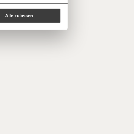
e E-Mail mit deiner Geschenkurkunde im
che Du ausdrucken oder weiterleiten
 kannst.
Alle zulassen
regelmäßigen
1/3
nformationen: