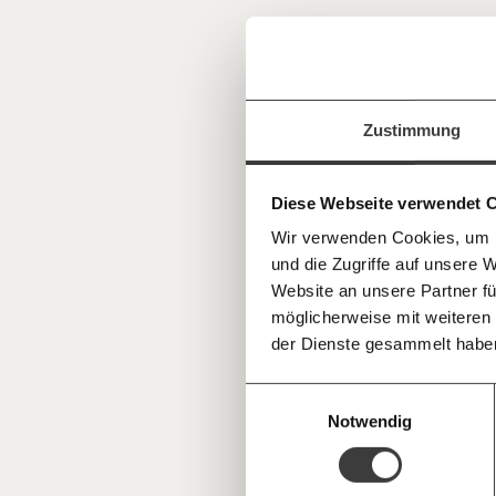
Veränderu
beginnt mit
Jetzt
Werde
Fördermitglied
und wir können 
Zustimmung
gestalten, dass sie für alle funktioniert.
einfa
im Netz. Unabhängig und werbefrei. Un
Kämpf’ mit uns für den Fortschritt und 
teilen
Diese Webseite verwendet 
Mitgliedsbeitrag.
Wir verwenden Cookies, um I
Du überweist lieber direkt?
und die Zugriffe auf unsere 
Hier unsere IBAN: AT34 4300 0498 0
Kontoinhaber: Momentum Institut - Verein
Website an unsere Partner fü
möglicherweise mit weiteren
Deine Spende absetzen:
Fragen und 
der Dienste gesammelt habe
Einwilligungsauswahl
Notwendig