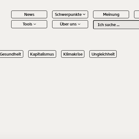
News
Schwerpunkte
Meinung
Tools
Über uns
Text
second
Gesundheit
Kapitalismus
Klimakrise
Ungleichheit
 Inhalte
Immer au