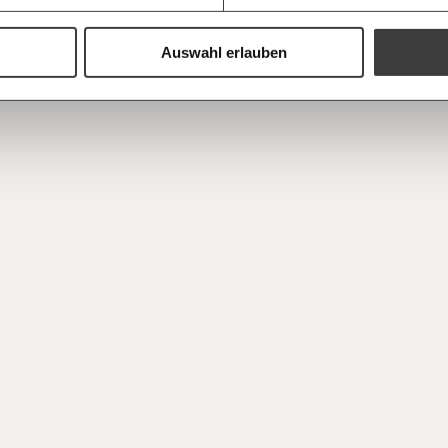
Du erhältst ein
PDF-Format, wel
und verschenken
Auswahl erlauben
Ich bin einverstanden, einen 
Newsletter zu erhalten. Mehr I
Datenschutz.
Weiter
Anmelden