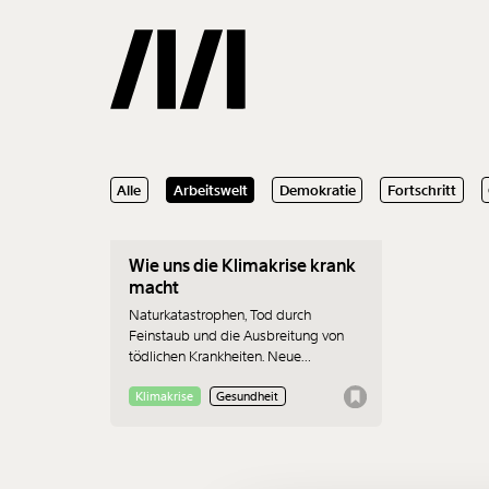
09.12.2019
Alle
Arbeitswelt
Demokratie
Fortschritt
Gemerkte
Wie uns die Klimakrise krank
0
Treffer
macht
Naturkatastrophen, Tod durch
Feinstaub und die Ausbreitung von
tödlichen Krankheiten. Neue
Forschungen zeigen, dass die
Klimakrise nicht nur eine ökologische
Klimakrise
Gesundheit
Krise ist. Die Klimakrise ist auch eine
gigantische Bedrohung für unsere
Gesundheit.