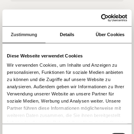
Kontoinhaber: Momentum Institut - Verein für
sozialen Fortschritt
09.03.2023
Jetzt
Deine Spende absetzen:
Fragen und Antworten.
einfach
Zustimmung
Details
Über Cookies
teilen.
Diese Webseite verwendet Cookies
Wir verwenden Cookies, um Inhalte und Anzeigen zu
personalisieren, Funktionen für soziale Medien anbieten
E-Mail
Grunderwerbsteuer abschaffen nützt den
zu können und die Zugriffe auf unsere Website zu
Mieter:innen nichts
analysieren. Außerdem geben wir Informationen zu Ihrer
Immer auf dem Laufenden
Grunderwerbsteuer abschaffen, um junge Menschen zu
Whatsapp
Verwendung unserer Website an unsere Partner für
unterstützen? Millionen Haushalte fürchten, ihre Miete nicht
bleiben mit unseren gratis
soziale Medien, Werbung und Analysen weiter. Unsere
zahlen zu können. Daran ändert eine Abschaffung der
E-Mail-Newslettern!
Grunderwerbsteuer genau nichts. Was wirklich helfen
Partner führen diese Informationen möglicherweise mit
würde: eine Mietpreisbremse.
Telegram
Arbeitswelt
Ungleichheit
weiteren Daten zusammen, die Sie ihnen bereitgestellt
haben oder die sie im Rahmen Ihrer Nutzung der Dienste
Ich werde Fördermitglied* …
gesammelt haben.
Knackig über die
Morgenmoment:
Einwilligungsauswahl
Messenger