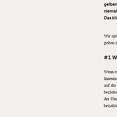
gelben
niemal
Das kli
Wir spi
gelten 
#1 W
Wenn es
Innenm
auf die
beziehe
der Übe
bezahl