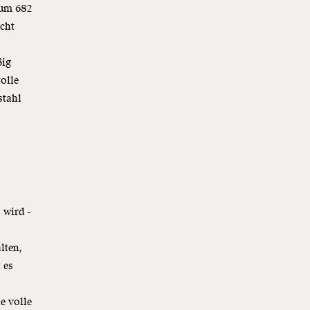
 um 682
icht
ßig
olle
stahl
 wird -
lten,
 es
e volle