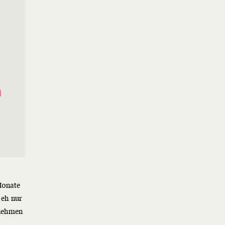
n
 Monate
 eh nur
rnehmen