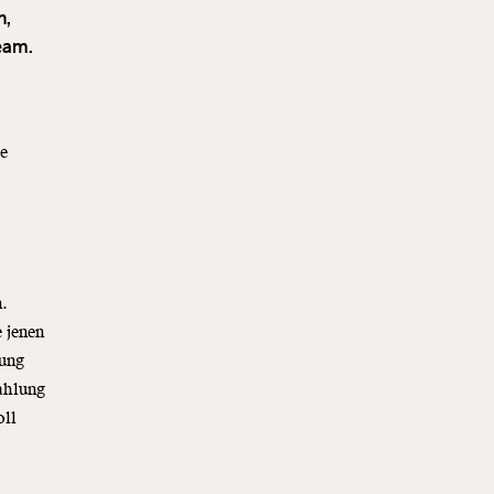
n,
Team.
le
n.
e jenen
rung
zahlung
oll