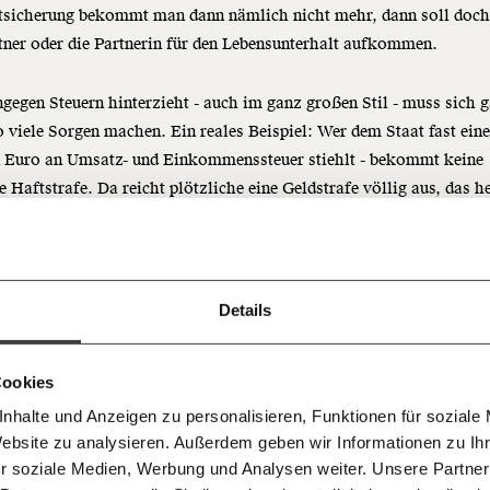
tsicherung bekommt man dann nämlich nicht mehr, dann soll doch 
tner oder die Partnerin für den Lebensunterhalt aufkommen.
gegen Steuern hinterzieht - auch im ganz großen Stil - muss sich g
o viele Sorgen machen. Ein reales Beispiel: Wer dem Staat fast ein
Immer au
n Euro an Umsatz- und Einkommenssteuer stiehlt - bekommt keine
ng
dem
e Haftstrafe. Da reicht plötzliche eine Geldstrafe völlig aus, das h
Ich werde Fördermitglied* 
uch: Das Strafregister bleibt sauber. Noch leichter ist es für Arbeit
Laufende
 Dir!
rstunden unterschlagen - das ist ein banales Verwaltungsdelikt. Wie
bleiben m
monatlich
oder zu schnell fahren.
unseren g
gemeinsam unsere Wirtschaft so
Details
E-Mail-
… mit einem Beitrag von* …
 Unsere Recherchen sind für alle frei
E-Mail
Whatsapp
ch
arte Strafen für Unternehmen? Fehlanzeige.
d das wird auch so bleiben.
Newslette
unterstütze uns mit Deinem
10€
.
Cookies
Telegram
Messenge
s: Hier hat die Regierung erst letzte Woche sogar noch laschere Re
nhalte und Anzeigen zu personalisieren, Funktionen für soziale
50€
ssen. Für Unternehmer:innen natürlich. Bis jetzt galt: Wenn ein
Morgenmo
Website zu analysieren. Außerdem geben wir Informationen zu I
Facebook
Mastodon
007 6017
Knackig übe
hmer mehreren Mitarbeiter:innen zu wenig Gehalt bezahlt, wird er
 für sozialen Fortschritt
r soziale Medien, Werbung und Analysen weiter. Unsere Partner
wichtigste
s bestraft. Ganz logisch: Wer über zehn rote Ampeln rast, zahlt