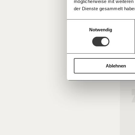
möglicherweise mit weiteren
Deine Spende absetzen:
Fragen und 
zehnmal
der Dienste gesammelt habe
Strafe.
Mitarbe
Einwilligungsauswahl
massiv 
Notwendig
zahlt d
ihr Gel
Die Wi
Ablehnen