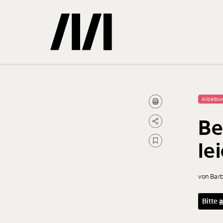
Gemerkte
Arbeitsw
Be
0
Treffer
le
von Bar
Bitte
a