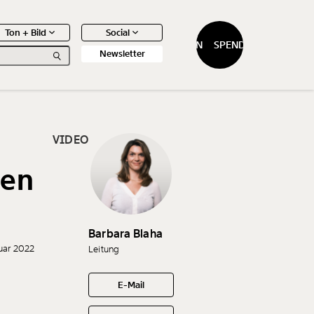
Ton + Bild
Social
SPENDEN
SPENDEN
Newsletter
VIDEO
men
0
Artikel
Barbara Blaha
nuar 2022
Leitung
E-Mail