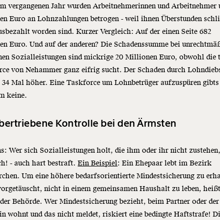
 im vergangenen Jahr wurden Arbeitnehmerinnen und Arbeitnehmer
en Euro an Lohnzahlungen betrogen - weil ihnen Überstunden schl
usbezahlt worden sind. Kurzer Vergleich: Auf der einen Seite 682
nen Euro. Und auf der anderen? Die Schadenssumme bei unrechtmä
en Sozialleistungen sind mickrige 20 Millionen Euro, obwohl die t
rce von Nehammer ganz eifrig sucht. Der Schaden durch Lohndieb
o 34 Mal höher. Eine Taskforce um Lohnbetrüger aufzuspüren gibts
m keine.
bertriebene Kontrolle bei den Ärmsten
s: Wer sich Sozialleistungen holt, die ihm oder ihr nicht zustehen,
ch! - auch hart bestraft.
Ein Beispiel
: Ein Ehepaar lebt im Bezirk
chen. Um eine höhere bedarfsorientierte Mindestsicherung zu erha
vorgetäuscht, nicht in einem gemeinsamen Haushalt zu leben, heißt
 der Behörde. Wer Mindestsicherung bezieht, beim Partner oder der
in wohnt und das nicht meldet, riskiert eine bedingte Haftstrafe! Di