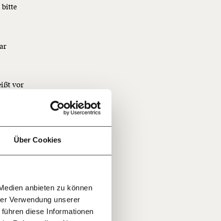
bitte
ar
e
f
eißt vor
…
geber,
n
 falsch
it
jährlich
ratis
Über Cookies
rn!
20€
30€
r
geln
 Medien anbieten zu können
100€
€
ment:
hrer Verwendung unserer
r die
 auch
 führen diese Informationen
n Themen