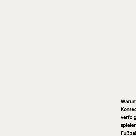
Warum 
Konseq
verfol
spiele
Fußbal