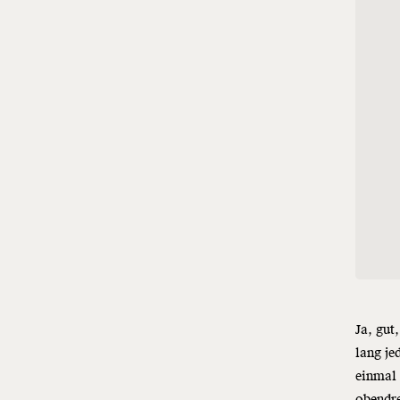
Ja, gut
lang j
einmal 
obendre