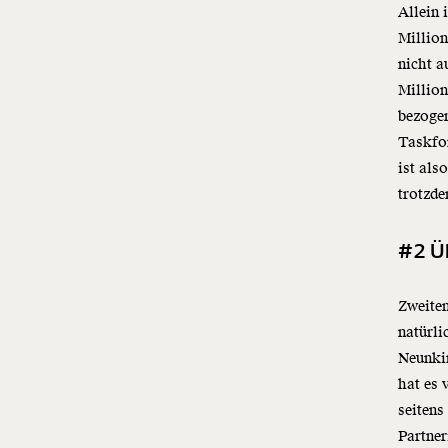
Allein
Million
nicht a
Millio
bezogen
Taskfo
ist als
trotzde
#2 Ü
Zweiten
natürli
Neunkir
hat es 
seitens
Partner