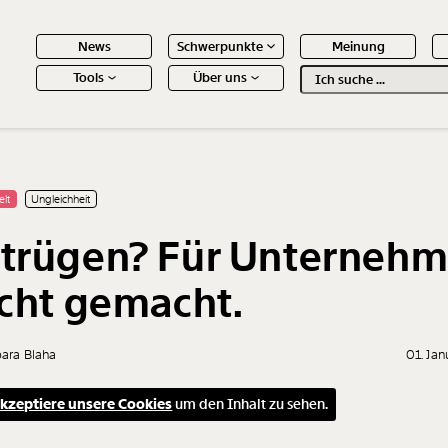
News
Schwerpunkte
Meinung
Tools
Über uns
Text
second
 Inhalte
elt
Ungleichheit
trügen? Für Unterneh
icht gemacht.
bara Blaha
01. Ja
kzeptiere unsere Cookies
um den Inhalt zu sehen.