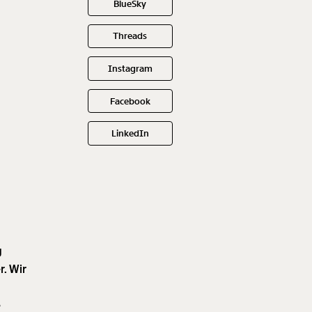
BlueSky
Threads
Instagram
Facebook
LinkedIn
g
r. Wir
e