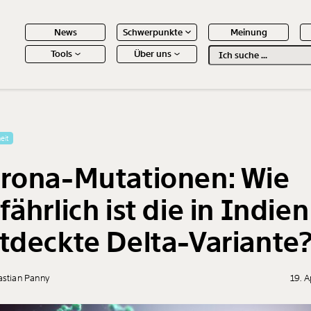
News
Schwerpunkte
Meinung
Tools
Über uns
Text
second
 Inhalte
eit
rona-Mutationen: Wie
fährlich ist die in Indien
tdeckte Delta-Variante
astian Panny
19. A