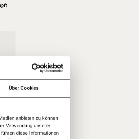
mpft
e
f
…
n
it
jährlich
ratis
Über Cookies
rn!
20€
30€
r
 Medien anbieten zu können
100€
€
ment:
hrer Verwendung unserer
r die
 führen diese Informationen
n Themen