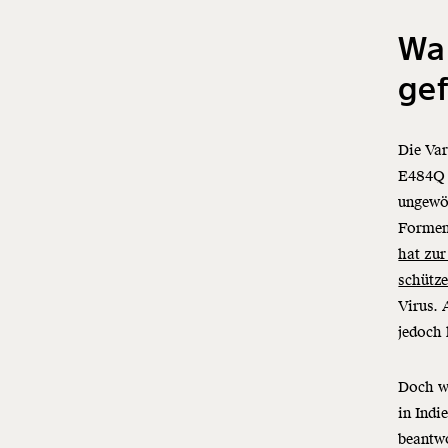
War
gef
Die Var
E484Q 
ungewöh
Formen
hat zur
schütz
Virus. 
jedoch 
Doch wi
in Indi
beantwo