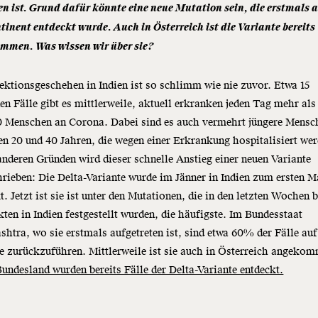
en ist. Grund dafür könnte eine neue Mutation sein, die erstmals 
inent entdeckt wurde. Auch in Österreich ist die Variante bereits
mmen. Was wissen wir über sie?
ektionsgeschehen in Indien ist so schlimm wie nie zuvor. Etwa 15
en Fälle gibt es mittlerweile, aktuell erkranken jeden Tag mehr als
0 Menschen an Corona. Dabei sind es auch vermehrt jüngere Mensc
n 20 und 40 Jahren, die wegen einer Erkrankung hospitalisiert wer
nderen Gründen wird dieser schnelle Anstieg einer neuen Variante
rieben: Die Delta-Variante wurde im Jänner in Indien zum ersten M
t. Jetzt ist sie ist unter den Mutationen, die in den letzten Wochen b
ten in Indien festgestellt wurden, die häufigste. Im Bundesstaat
htra, wo sie erstmals aufgetreten ist, sind etwa 60% der Fälle auf
e zurückzuführen. Mittlerweile ist sie auch in Österreich angeko
undesland wurden bereits Fälle der Delta-Variante entdeckt.