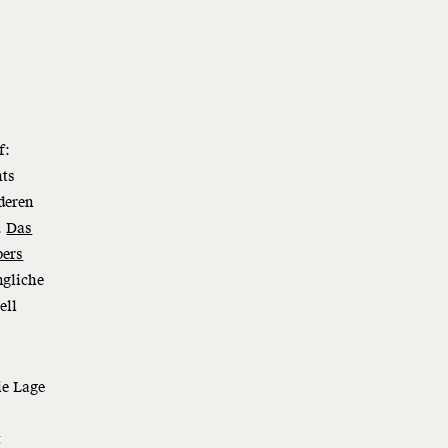
f:
hts
deren
.
Das
pers
ngliche
ell
ie Lage
t