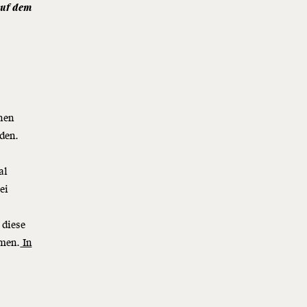
auf dem
hen
den.
al
ei
 diese
mmen.
In