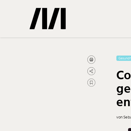
Gemerkte
Gesundh
Co
0
Treffer
ge
en
von Seb