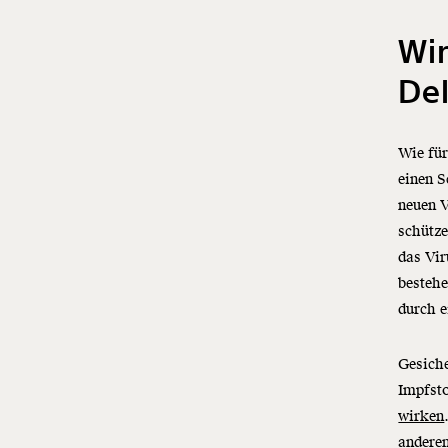
Wi
Del
Wie für
einen S
neuen V
schütze
das Vi
bestehe
durch e
Gesiche
Impfsto
wirken
anderen