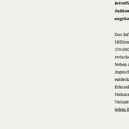
betroff
Subkont
angeko
Das Inf
Million
270.00
zwische
Neben a
zugesch
entdeck
Erkrank
Maharas
Variant
jedem B