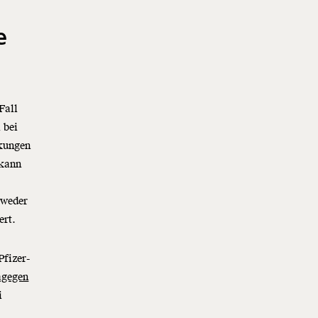
e
Fall
 bei
ckungen
 kann
tweder
ert.
Pfizer-
agegen
i