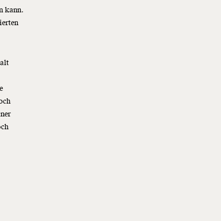
n kann.
ierten
alt
e
noch
iner
och