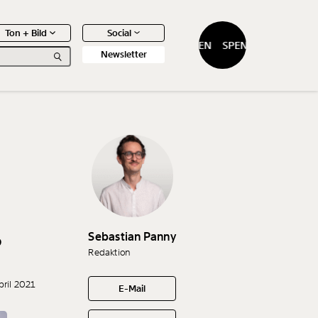
Ton + Bild
Social
SPENDEN
SPENDEN
Newsletter
0
Artikel
Sebastian Panny
?
Redaktion
pril 2021
E-Mail