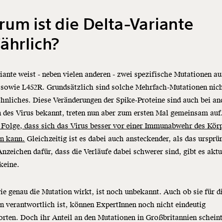
um ist die Delta-Variante
ährlich?
iante weist - neben vielen anderen - zwei spezifische Mutationen au
sowie L452R. Grundsätzlich sind solche Mehrfach-Mutationen nic
nliches. Diese Veränderungen der Spike-Proteine sind auch bei an
 des Virus bekannt, treten nun aber zum ersten Mal gemeinsam auf
 Folge, dass sich das Virus besser vor einer Immunabwehr des Kör
en kann.
Gleichzeitig ist es dabei auch ansteckender, als das ursprü
Anzeichen dafür, dass die Verläufe dabei schwerer sind, gibt es aktu
keine.
e genau die Mutation wirkt, ist noch unbekannt. Auch ob sie für d
en verantwortlich ist, können ExpertInnen noch nicht eindeutig
rten. Doch ihr Anteil an den Mutationen in Großbritannien schein