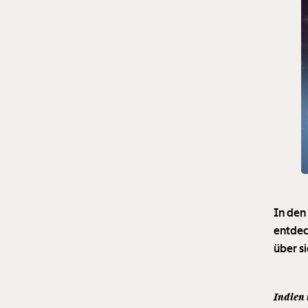
In den
entdec
über s
Indien 