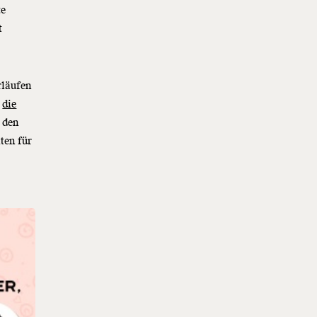
te
t
rläufen
n
die
 den
ten für