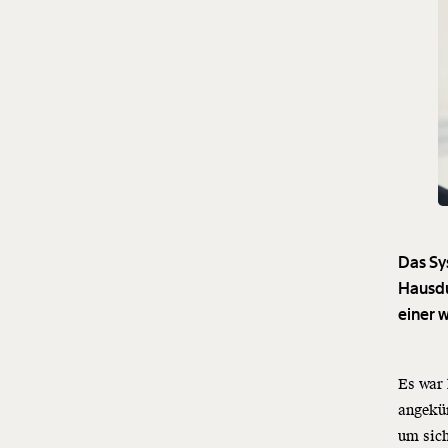
Das Sy
Hausdu
einer 
Es war 
angekün
um sich