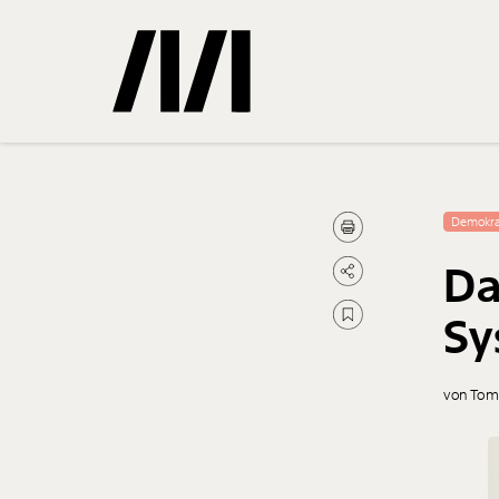
Gemerkte
Demokra
Da
0
Treffer
Sy
von Tom