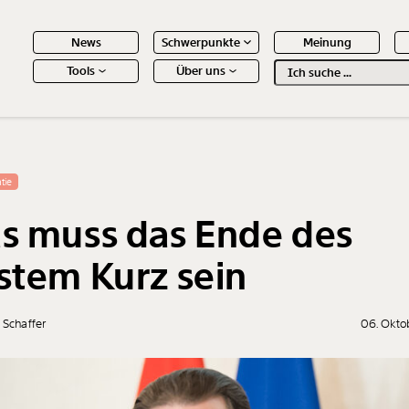
News
Schwerpunkte
Meinung
Tools
Über uns
Text
second
 Inhalte
tie
s muss das Ende des
stem Kurz sein
 Schaffer
06. Okto