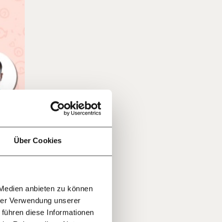
f
…
n
it
jährlich
ratis
Über Cookies
rn!
20€
30€
r
 Medien anbieten zu können
100€
€
ment:
hrer Verwendung unserer
r die
 führen diese Informationen
n Themen