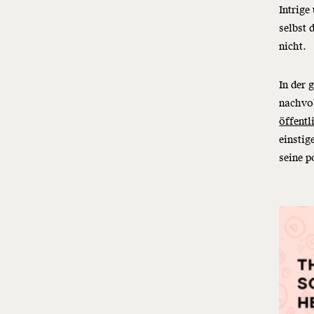
Intrig
selbst 
nicht.
In der
g
nachvol
öffentl
einstig
seine p