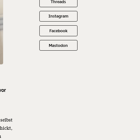
Threads
Instagram
Facebook
Mastodon
vor
selbst
hickt,
n