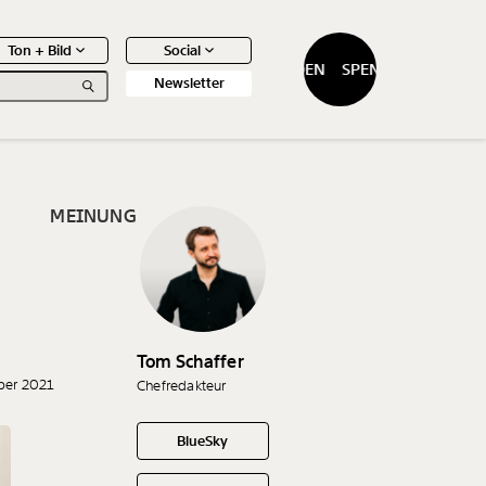
Ton + Bild
Social
SPENDEN
SPENDEN
Newsletter
MEINUNG
0
Artikel
Tom Schaffer
ber 2021
Chefredakteur
BlueSky