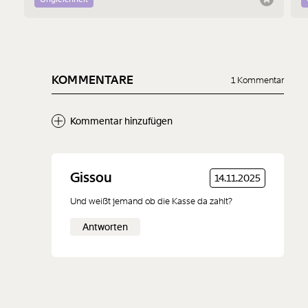
KOMMENTARE
1 Kommentar
Kommentar hinzufügen
Neuen Kommentar
Gissou
14.11.2025
hinzufügen
Und weißt jemand ob die Kasse da zahlt?
Antworten
Der Inhalt dieses Feldes wird nicht öffentlich zugänglich angezeigt.