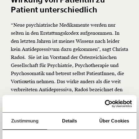
Veränderung
Patient unterschiedlich
beginnt mit Dir!
“Neue psychiatrische Medikamente werden nur
Werde
und wir können gemeinsam
Fördermitglied
selten in den Erstattungskodex aufgenommen. In
unsere Wirtschaft so gestalten, dass sie für alle
den letzten Jahren ist meines Wissens nach leider
funktioniert. Unsere Recherchen sind für alle frei im
Netz. Unabhängig und werbefrei. Und das wird auch
kein Antidepressivum dazu gekommen”, sagt Christa
so bleiben. Kämpf’ mit uns für den Fortschritt und
Radoš. Sie ist im Vorstand der Österreichischen
unterstütze uns mit Deinem Mitgliedsbeitrag.
Gesellschaft für Psychiatrie, Psychotherapie und
Psychosomatik und betreut selbst PatientInnen, die
Du überweist lieber direkt?
Vortioxetin nehmen. Das wirke anders als die weit
Hier unsere IBAN: AT34 4300 0498 0007 6017
Kontoinhaber: Momentum Institut - Verein für
verbreiteten Antidepressiva, Radoš bezeichnet den
sozialen Fortschritt
Wirkstoff deswegen als “psychiatrische Innovation”.
Jetzt
Deine Spende absetzen:
Fragen und Antworten.
“Die Argumentation ist immer ähnlich: Dass
ausreichend gute Medikamente am Markt sind und
einfach
Zustimmung
Details
Über Cookies
das neue Präparat den Wirkungsvorteil gegenüber
teilen.
diesen Medikamenten nicht nachweisen kann”, sagt