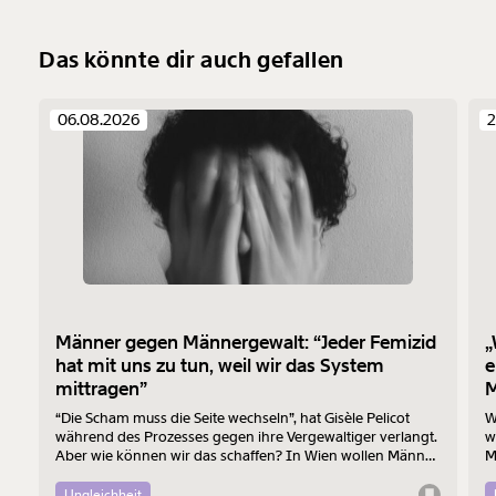
Das könnte dir auch gefallen
06.08.2026
2
Männer gegen Männergewalt: “Jeder Femizid
„
hat mit uns zu tun, weil wir das System
e
mittragen”
M
“Die Scham muss die Seite wechseln”, hat Gisèle Pelicot
W
während des Prozesses gegen ihre Vergewaltiger verlangt.
w
Aber wie können wir das schaffen? In Wien wollen Männer
M
am 7. August mit einem “Walk of Shame” gegen
B
Männergewalt den ersten Schritt machen.
d
Ungleichheit