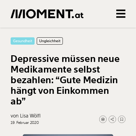
Gemerkte Inhalte
0
Treffer
0
Artikel
Gesundheit
Ungleichheit
Depressive müssen neue
Medikamente selbst
bezahlen: “Gute Medizin
hängt von Einkommen
ab”
von Lisa Wölfl
19. Februar 2020