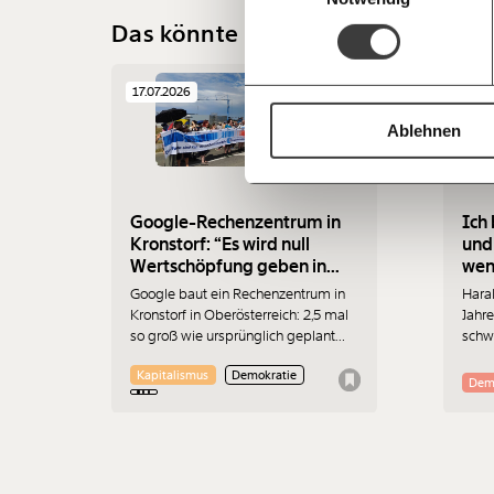
Das könnte dir auch gefallen
17.07.2026
13.07
Ablehnen
Google-Rechenzentrum in
Ich 
Kronstorf: “Es wird null
und
Wertschöpfung geben in
wenn
Österreich”
Google baut ein Rechenzentrum in
Haral
Kronstorf in Oberösterreich: 2,5 mal
Jahre
so groß wie ursprünglich geplant
schwi
und ohne
wenig
Kapitalismus
Demokratie
Umweltverträglichkeitsprüfung. Es
berei
Dem
gibt immer mehr Widerstand. Am
Zust
17.7.2026 wurde protestiert. Der
er nic
Sprecher der „Bürger:inneninitiative
Rechenzentrum Kronstorf“ Harald
Müllner erklärt im Interview, wo die