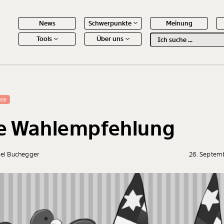
News
Schwerpunkte
Meinung
Tools
Über uns
Text
second
 Inhalte
tie
e Wahlempfehlung
ael Buchegger
26. Septem