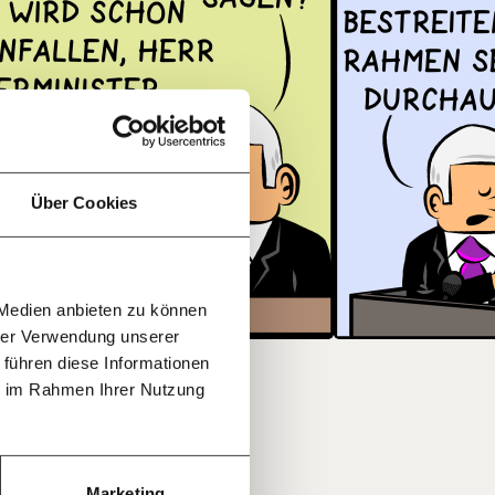
f
…
n
it
jährlich
ratis
Über Cookies
rn!
20€
30€
r
 Medien anbieten zu können
100€
€
ment:
hrer Verwendung unserer
r die
 führen diese Informationen
n Themen
leiben -
ie im Rahmen Ihrer Nutzung
 deinem
g
40€
60€
oche:
Die
ichten der
150€
€
Marketing