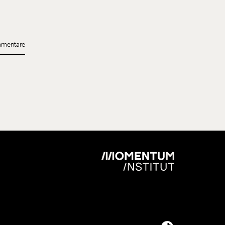
t? Wir
d
mentare