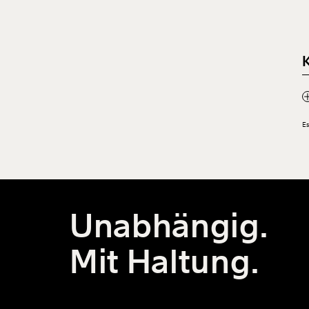
Probleme liegen und was er sich
vom Protest erhofft.
Es
Unabhängig.
Mit Haltung.