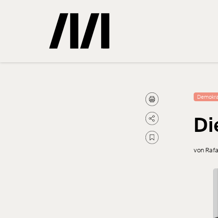
Gemerkte
Demokra
Di
0
Treffer
von Raf