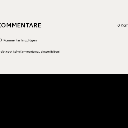
tatsächlich in diesem Argumen
haben für euch den Fakten- un
Mythencheck gemacht.
KOMMENTARE
0 Kom
Kommentar hinzufügen
 gibt noch keine Kommentare zu diesem Beitrag!
Neuen Kommentar hinzufügen
Der Inhalt dieses Feldes wird nicht öffentlich zugänglich angezeigt.