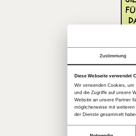
Veränderu
beginnt mit
Jetzt
Werde
Fördermitglied
und wir können 
Zustimmung
gestalten, dass sie für alle funktioniert.
einfa
im Netz. Unabhängig und werbefrei. Un
Kämpf’ mit uns für den Fortschritt und 
teilen
Diese Webseite verwendet 
Mitgliedsbeitrag.
Wir verwenden Cookies, um I
Du überweist lieber direkt?
und die Zugriffe auf unsere 
Hier unsere IBAN: AT34 4300 0498 0
Kontoinhaber: Momentum Institut - Verein
Website an unsere Partner fü
Cartoo
möglicherweise mit weiteren
Deine Spende absetzen:
Fragen und 
der Dienste gesammelt habe
Einwilligungsauswahl
Notwendig