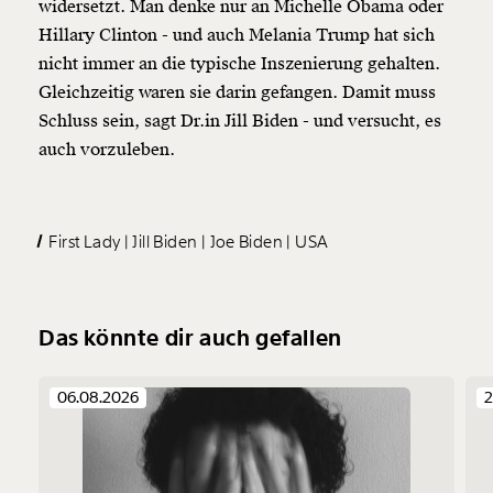
widersetzt. Man denke nur an Michelle Obama oder
Geschenkurkunde im PDF-Format, welche Du
ausdrucken oder weiterleiten und verschenken
Hillary Clinton - und auch Melania Trump hat sich
kannst.
nicht immer an die typische Inszenierung gehalten.
Gleichzeitig waren sie darin gefangen. Damit muss
Schluss sein, sagt Dr.in Jill Biden - und versucht, es
Weiter
auch vorzuleben.
1/3
First Lady
Jill Biden
Joe Biden
USA
Das könnte dir auch gefallen
06.08.2026
2