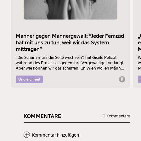
Männer gegen Männergewalt: “Jeder Femizid
„
hat mit uns zu tun, weil wir das System
e
mittragen”
M
“Die Scham muss die Seite wechseln”, hat Gisèle Pelicot
W
während des Prozesses gegen ihre Vergewaltiger verlangt.
w
Aber wie können wir das schaffen? In Wien wollen Männer
M
am 7. August mit einem “Walk of Shame” gegen
B
Männergewalt den ersten Schritt machen.
d
Ungleichheit
KOMMENTARE
0 Kommentare
Kommentar hinzufügen