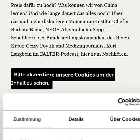
Veränderung
Preis dafür zu hoch? Was können wir von China
beginnt mit Dir!
lernen? Und wie lange dauert das alles noch? Über
das und mehr diskutieren Momentum-Institut-Chefin
Werde
und wir können gemeinsam
Fördermitglied
Barbara Blaha, NEOS-Abgeordneter Sepp
unsere Wirtschaft so gestalten, dass sie für alle
Schellhorn, der Bundesrettungskomandant des Roten
funktioniert. Unsere Recherchen sind für alle frei im
Kreuz Gerry Foytik und Medizinjournalist Kurt
Netz. Unabhängig und werbefrei. Und das wird auch
so bleiben. Kämpf’ mit uns für den Fortschritt und
Langbein im FALTER-Podcast,
hier zum Nachhören
.
unterstütze uns mit Deinem Mitgliedsbeitrag.
Du überweist lieber direkt?
Bitte
akzeptiere unsere Cookies
um den
Hier unsere IBAN: AT34 4300 0498 0007 6017
Inhalt zu sehen.
Kontoinhaber: Momentum Institut - Verein für
sozialen Fortschritt
Jetzt
Deine Spende absetzen:
Fragen und Antworten.
einfach
Zustimmung
Details
Über Cookie
teilen.