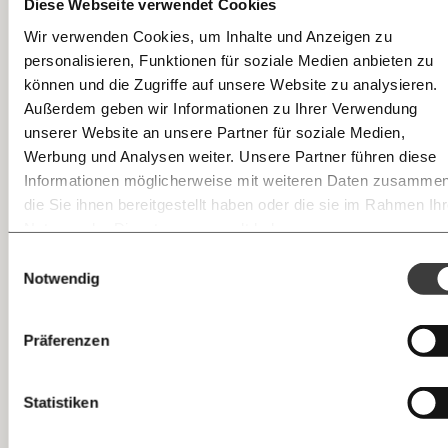
Diese Webseite verwendet Cookies
Wir verwenden Cookies, um Inhalte und Anzeigen zu
personalisieren, Funktionen für soziale Medien anbieten zu
E-Mail
können und die Zugriffe auf unsere Website zu analysieren.
Außerdem geben wir Informationen zu Ihrer Verwendung
#4 Lesetipp
Immer auf dem Laufenden
Whatsapp
unserer Website an unsere Partner für soziale Medien,
bleiben mit unseren gratis
Werbung und Analysen weiter. Unsere Partner führen diese
Wie wird die Welt nach der Krise aussehen? Das ist
E-Mail-Newslettern!
Informationen möglicherweise mit weiteren Daten zusammen
noch nicht entschieden: Während große
Telegram
die Sie ihnen bereitgestellt haben oder die sie im Rahmen Ihr
Hedgefonds
bereits auf den Zusammenbruch der
Nutzung der Dienste gesammelt haben.
Ich werde Fördermitglied* …
Finanzmärkte wetten (und dabei eine Menge Geld
Knackig über die
Morgenmoment:
Einwilligungsauswahl
Messenger
verdienen), sind Hunderttausende weltweit in die
wichtigsten Themen informiert bleiben -
Notwendig
monatlich
jährlich
morgens in deinem Posteingang
Arbeitslosigkeit gerutscht. Der Soziologe Sighard
Facebook
Neckel fordert im Gespräch mit der Berliner Zeitung,
Die guten Nachrichten der
Die Gute Woche:
Präferenzen
die gesellschaftlichen Spielregeln endlich neu zu
Welt nicht aus den Augen verlieren - immer
… mit einem Beitrag von* …
verhandeln.
zum Wochenende
Mastodon
Statistiken
10€
20€
Denn: