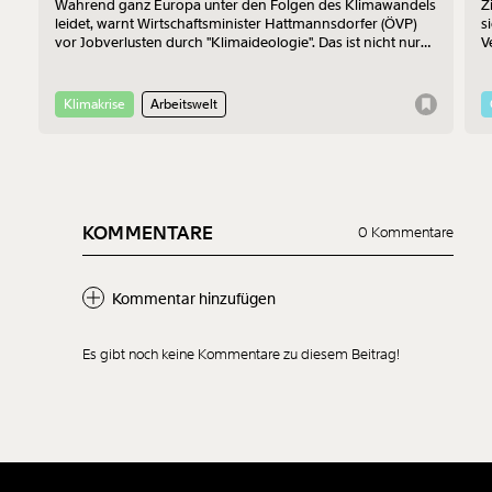
Während ganz Europa unter den Folgen des Klimawandels
Z
leidet, warnt Wirtschaftsminister Hattmannsdorfer (ÖVP)
s
vor Jobverlusten durch "Klimaideologie". Das ist nicht nur
V
bedenklich, sondern auch wirtschaftlich betrachtet einfach
z
falsch.
F
V
Klimakrise
Arbeitswelt
KOMMENTARE
0 Kommentare
Kommentar hinzufügen
Es gibt noch keine Kommentare zu diesem Beitrag!
Neuen Kommentar
hinzufügen