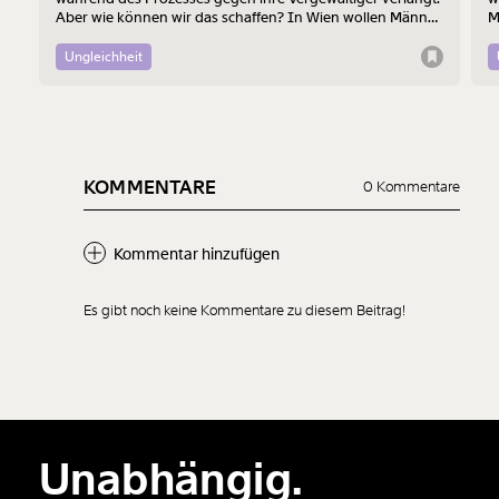
Aber wie können wir das schaffen? In Wien wollen Männer
M
am 7. August mit einem “Walk of Shame” gegen
B
Männergewalt den ersten Schritt machen.
d
Ungleichheit
KOMMENTARE
0 Kommentare
Kommentar hinzufügen
Es gibt noch keine Kommentare zu diesem Beitrag!
Neuen Kommentar
hinzufügen
Unabhängig.
Der Inhalt dieses Feldes wird nicht öffentlich zugänglich angezeigt.