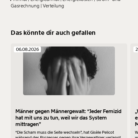
Gasrechnung
Verteilung
Das könnte dir auch gefallen
06.08.2026
2
Männer gegen Männergewalt: “Jeder Femizid
„
hat mit uns zu tun, weil wir das System
e
mittragen”
M
“Die Scham muss die Seite wechseln”, hat Gisèle Pelicot
W
während des Prozesses gegen ihre Vergewaltiger verlangt.
w