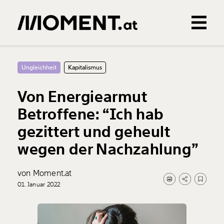
Gemerkte Inhalte
0
Treffer
0
Artikel
Ungleichheit
Kapitalismus
Von Energiearmut
Betroffene: “Ich hab
gezittert und geheult
wegen der Nachzahlung”
von Moment.at
01. Januar 2022