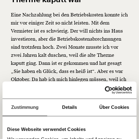
beginnt mit Dir!
Eine Nachzahlung bei den Betriebskosten konnte ich
Werde
und wir können gemeinsam
Fördermitglied
unsere Wirtschaft so gestalten, dass sie für alle
mir vor einiger Zeit so nicht leisten. Mit dem
funktioniert. Unsere Recherchen sind für alle frei im
Vermieter ist es schwierig. Der will nichts ins Haus
Netz. Unabhängig und werbefrei. Und das wird auch
investieren, aber die Betriebskostenabrechnungen
so bleiben. Kämpf’ mit uns für den Fortschritt und
sind trotzdem hoch. Zwei Monate musste ich vor
unterstütze uns mit Deinem Mitgliedsbeitrag.
zwei Jahren kalt duschen, weil die alte Therme
Du überweist lieber direkt?
kaputt ging. Dann ist er gekommen und hat gesagt
Hier unsere IBAN: AT34 4300 0498 0007 6017
„Sie haben eh Glück, dass es heiß ist“. Aber es war
Kontoinhaber: Momentum Institut - Verein für
Oktober. Da hab ich mich hinlegen müssen, weil ich
sozialen Fortschritt
mich so aufgeregt hab.
Jetzt
Deine Spende absetzen:
Fragen und Antworten.
Es kommt dann immer noch irgendwas dazu.
einfach
Zustimmung
Details
Über Cookies
Während der Pandemie starb mein Vater. Ich bin nie
teilen.
krank, aber zur Beerdigung konnte ich dann wegen
einer Magen-Darm-Sache nicht. Du wirst in so einer
Diese Webseite verwendet Cookies
Situation auch psychisch krank. Die unbezahlten
Wir verwenden Cookies, um Inhalte und Anzeigen zu