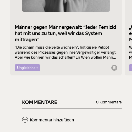
Männer gegen Männergewalt: “Jeder Femizid
„
hat mit uns zu tun, weil wir das System
e
mittragen”
M
“Die Scham muss die Seite wechseln”, hat Gisèle Pelicot
W
während des Prozesses gegen ihre Vergewaltiger verlangt.
w
Aber wie können wir das schaffen? In Wien wollen Männer
M
am 7. August mit einem “Walk of Shame” gegen
B
Männergewalt den ersten Schritt machen.
d
Ungleichheit
KOMMENTARE
0 Kommentare
Kommentar hinzufügen