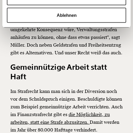
werden? Nur weil er nichts mehr hat, das man ihm
20€
40€
https://www.moment.at/story/ersatzfreiheitsstrafe-wegen-60-euro-ins-gefaengnis/
Kopieren
abnehmen könnte? Noch dazu, obwohl er die Strafe
Ablehnen
60€
100€
zahlen möchte, so schnell er eben kann? "Die
umgekehrte Konsequenz wäre, Verwaltungsstrafen
150€
€
anhäufen zu können, ohne dass etwas passiert", sagt
Müller. Doch neben Geldstrafen und Freiheitsentzug
gibt es Alternativen. Und unser Recht weiß das auch.
Ich möchte meine Spende verschenken.
Du erhältst eine E-Mail mit deiner
Gemeinnützige Arbeit statt
Geschenkurkunde im PDF-Format, welche Du
ausdrucken oder weiterleiten und verschenken
Haft
kannst.
Im Strafrecht kann man sich in der Diversion noch
vor dem Schuldspruch einigen. Beschuldigte können
Weiter
zum Beispiel gemeinnützige Arbeit verrichten. Auch
1/3
im Finanzstrafrecht gibt es
die Möglichkeit, zu
arbeiten, statt eine Strafe abzusitzen.
Damit werden
im Jahr über 80.000 Hafttage verhindert.