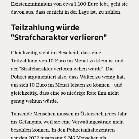
Existenzminimum von etwa 1.100 Euro lebt, geht sie
davon aus, dass er nicht in der Lage ist, zu zahlen.
Teilzahlung würde
"Strafcharakter verlieren"
Gleichzeitig steht im Bescheid, dass eine
Teilzahlung von 10 Euro im Monat zu klein ist und
der "Strafcharakter verloren gehen würde". Die
Polizei argumentiert also, dass Walter zu wenig hat,
Veränderung
um sich 10 Euro im Monat leisten zu können – und
gleichzeitig, dass eine so niedrige Rate ihm nicht
beginnt mit Dir!
genug wehtun würde.
Werde
und wir können gemeinsam
Fördermitglied
Tausende Menschen müssen in Österreich jedes Jahr
unsere Wirtschaft so gestalten, dass sie für alle
ins Gefängnis, weil sie eine Verwaltungsstrafe nicht
funktioniert. Unsere Recherchen sind für alle frei im
bezahlen können. In den Polizeianhaltezentren
Netz. Unabhängig und werbefrei. Und das wird auch
wurden 2022 insgesamt 5.243 Menschen als
so bleiben. Kämpf’ mit uns für den Fortschritt und