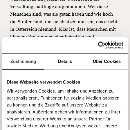
unterstütze uns mit Deinem Mitgliedsbeitrag.
Verwaltungshäftlinge aufgenommen. Wer diese
Menschen sind, was sie getan haben und wie hoch
Du überweist lieber direkt?
die Strafen sind, die sie absitzen müssen, das erhebt
Hier unsere IBAN: AT34 4300 0498 0007 6017
in Österreich niemand. Klar ist, dass Menschen mit
Kontoinhaber: Momentum Institut - Verein für
kleinem Einkommen eher betroffen sind.
sozialen Fortschritt
Jetzt
Deine Spende absetzen:
Fragen und Antworten.
einfach
Zustimmung
Details
Über Cookies
teilen.
Diese Webseite verwendet Cookies
Wir verwenden Cookies, um Inhalte und Anzeigen zu
personalisieren, Funktionen für soziale Medien anbieten
E-Mail
zu können und die Zugriffe auf unsere Website zu
analysieren. Außerdem geben wir Informationen zu Ihrer
Immer auf dem Laufenden
Whatsapp
Verwendung unserer Website an unsere Partner für
bleiben mit unseren gratis
soziale Medien, Werbung und Analysen weiter. Unsere