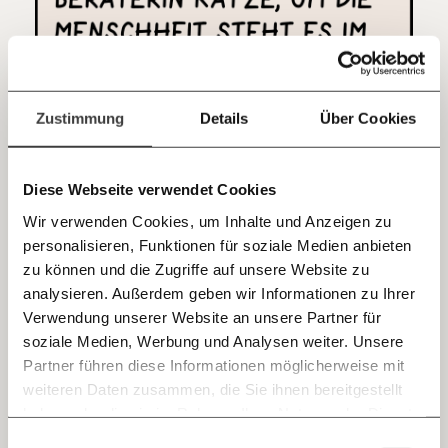
Kontoinhaber: Momentum Institut - Verein für
sozialen Fortschritt
Jetzt
Deine Spende absetzen:
Fragen und Antworten.
einfach
Zustimmung
Details
Über Cookies
teilen.
Diese Webseite verwendet Cookies
Wir verwenden Cookies, um Inhalte und Anzeigen zu
personalisieren, Funktionen für soziale Medien anbieten
E-Mail
zu können und die Zugriffe auf unsere Website zu
analysieren. Außerdem geben wir Informationen zu Ihrer
Immer auf dem Laufenden
Whatsapp
Verwendung unserer Website an unsere Partner für
bleiben mit unseren gratis
soziale Medien, Werbung und Analysen weiter. Unsere
E-Mail-Newslettern!
Partner führen diese Informationen möglicherweise mit
Telegram
weiteren Daten zusammen, die Sie ihnen bereitgestellt
haben oder die sie im Rahmen Ihrer Nutzung der Dienste
Ich werde Fördermitglied* …
gesammelt haben.
Knackig über die
Morgenmoment:
Einwilligungsauswahl
Messenger