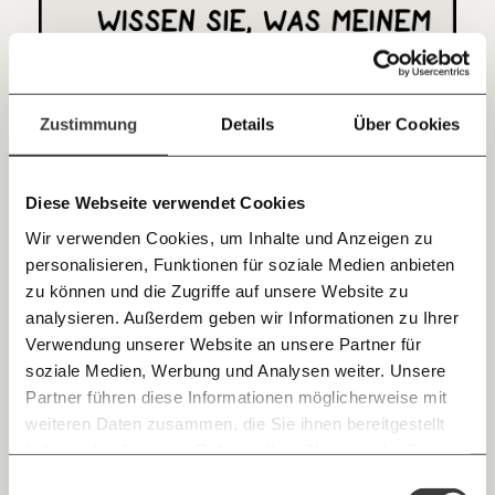
Kontoinhaber: Momentum Institut - Verein für
sozialen Fortschritt
Jetzt
Deine Spende absetzen:
Fragen und Antworten.
einfach
Zustimmung
Details
Über Cookies
teilen.
Diese Webseite verwendet Cookies
Wir verwenden Cookies, um Inhalte und Anzeigen zu
personalisieren, Funktionen für soziale Medien anbieten
E-Mail
zu können und die Zugriffe auf unsere Website zu
analysieren. Außerdem geben wir Informationen zu Ihrer
Immer auf dem Laufenden
Whatsapp
Verwendung unserer Website an unsere Partner für
bleiben mit unseren gratis
soziale Medien, Werbung und Analysen weiter. Unsere
E-Mail-Newslettern!
Partner führen diese Informationen möglicherweise mit
Telegram
weiteren Daten zusammen, die Sie ihnen bereitgestellt
haben oder die sie im Rahmen Ihrer Nutzung der Dienste
Ich werde Fördermitglied* …
gesammelt haben.
Knackig über die
Morgenmoment:
Einwilligungsauswahl
Messenger