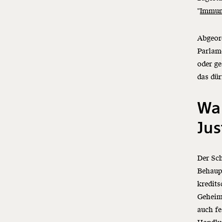
"
Immun
Abgeord
Parlame
oder ge
das dür
Wa
Jus
Der Sch
Behaup
kredits
Geheimh
auch fe