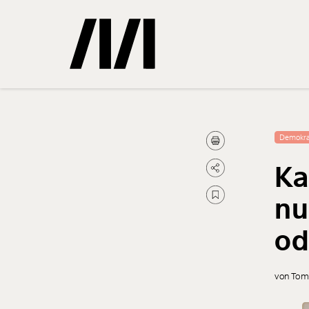
Gemerkte
Demokra
Ka
0
Treffer
nu
od
von Tom