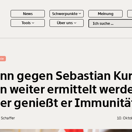
News
Schwerpunkte
Meinung
Tools
Über uns
Text
second
 Inhalte
tie
nn gegen Sebastian Ku
n weiter ermittelt werd
er genießt er Immunitä
 Schaffer
10. Okto