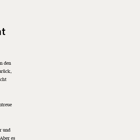
at
in den
urück,
echt
ntreue
r und
 Aber es