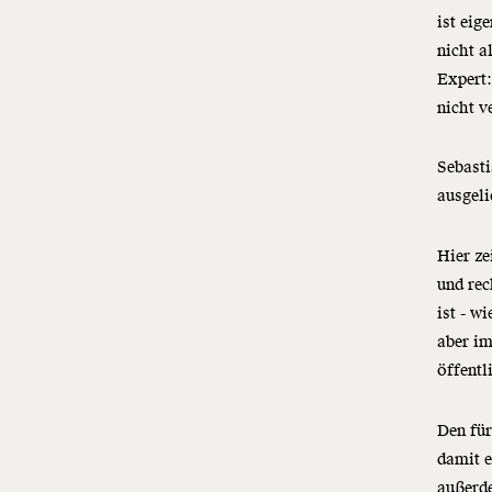
ist eig
nicht a
Expert
nicht v
Sebasti
ausgeli
Hier ze
und rec
ist - w
aber im
öffentl
Den für
damit e
außerd