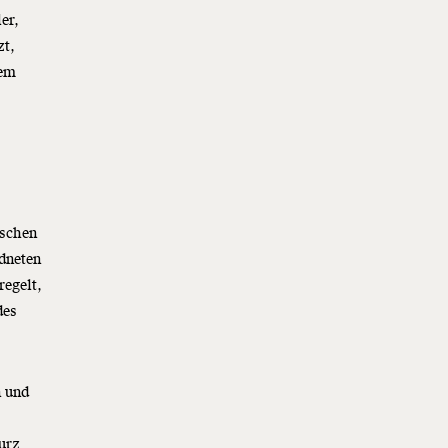
er,
zt,
dem
ischen
dneten
regelt,
des
n und
urz