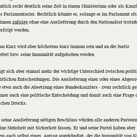
entlich recht deutlich seine Zeit in einem Ministerium oder als Kanzl
ls Parlamentarier. Rechtlich könnte er, solange er im Parlament sit
:innen
zufolge
ohne eine Auslieferung durch den Nationalrat trotz
erfolgt werden.
an Kurz wird aber höchstens kurz immun sein und an die Justiz
efert bzw. seine Immunität aufgehoben werden
igt sich aber einmal mehr der wichtige Unterschied zwischen polit
htlichen Entscheidungen. Die Auslieferung einer oder eines Abgeor
ie etwa auch die Absetzung eines Bundeskanzlers - zwar rechtlich ge
mer auch eine politische Entscheidung und damit auch eine Frage 
ichen Drucks.
 seine Auslieferung nötigen Beschluss würden alle anderen Parteie
ine Mehrheit mit Sicherheit fassen. Er und seine Partei haben aber
em auch selbst einen Antrag angekündigt, der die Immunität von K