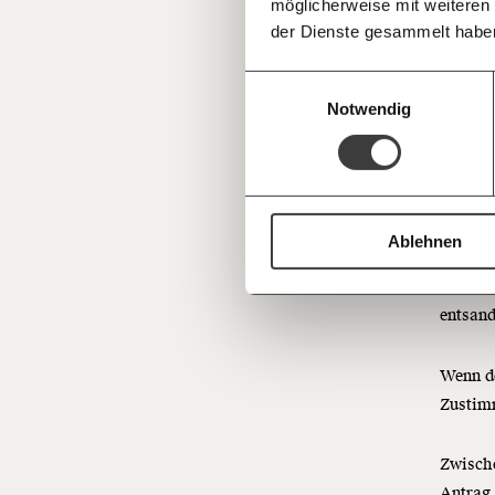
unwahr
möglicherweise mit weiteren
Deine Spende absetzen:
Fragen und 
der Dienste gesammelt habe
Wi
Einwilligungsauswahl
Ab
Notwendig
we
Im Nati
Ablehnen
Ausschu
Bundesr
entsand
Wenn de
Zustim
Zwisch
Antrag 