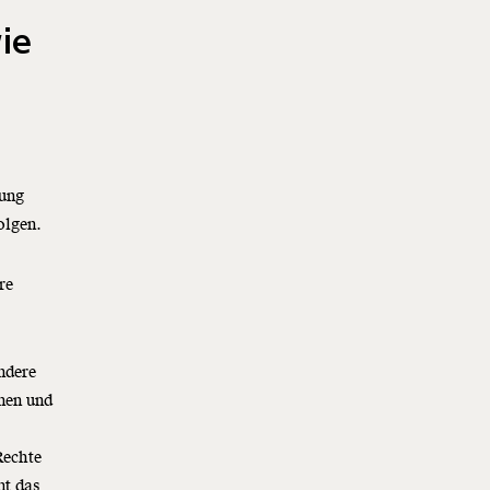
ie
gung
olgen.
re
ndere
nen und
Rechte
nt das