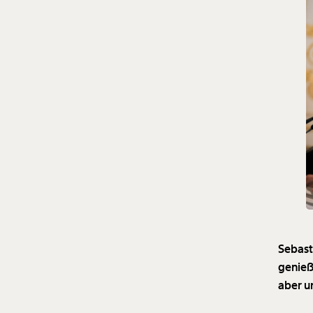
Sebast
genieß
aber u