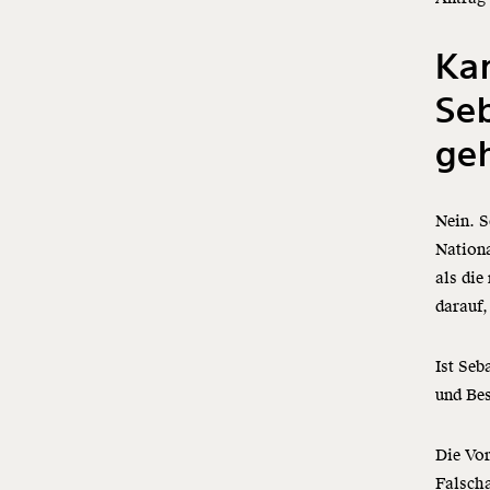
Ka
Seb
ge
Nein. S
Nationa
als die
darauf
Ist Seb
und Be
Die Vor
Falscha