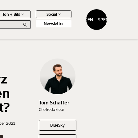
Ton + Bild
Social
SPENDEN
SPENDEN
Newsletter
rz
0
Artikel
en
Tom Schaffer
t?
Chefredakteur
ber 2021
BlueSky