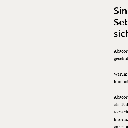
Si
Seb
sic
Abgeord
geschüt
Warum 
Immuni
Abgeord
als Tei
Mensche
Inform
zugesta