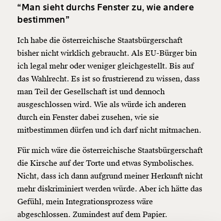
“Man sieht durchs Fenster zu, wie andere
bestimmen”
Ich habe die österreichische
Staatsbürgerschaft
bisher nicht wirklich gebraucht. Als EU-Bürger bin
ich legal mehr oder weniger gleichgestellt. Bis auf
Veränderung
das Wahlrecht. Es ist so frustrierend zu wissen, dass
man Teil der Gesellschaft ist und dennoch
beginnt mit Dir!
ausgeschlossen wird. Wie als würde ich anderen
durch ein Fenster dabei zusehen, wie sie
Werde
und wir können gemeinsam
Fördermitglied
mitbestimmen dürfen und ich darf nicht mitmachen.
unsere Wirtschaft so gestalten, dass sie für alle
funktioniert. Unsere Recherchen sind für alle frei im
Für mich wäre die österreichische
Staatsbürgerschaft
Netz. Unabhängig und werbefrei. Und das wird auch
die Kirsche auf der Torte und etwas Symbolisches.
so bleiben. Kämpf’ mit uns für den Fortschritt und
Nicht, dass ich dann aufgrund meiner Herkunft nicht
unterstütze uns mit Deinem Mitgliedsbeitrag.
mehr diskriminiert werden würde. Aber ich hätte das
Du überweist lieber direkt?
Gefühl, mein Integrationsprozess wäre
Hier unsere IBAN: AT34 4300 0498 0007 6017
abgeschlossen. Zumindest auf dem Papier.
Kontoinhaber: Momentum Institut - Verein für