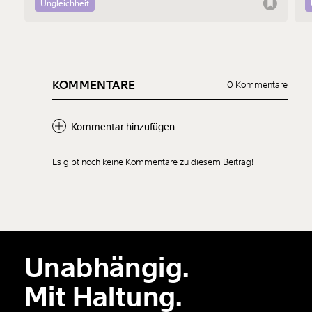
Männergewalt den ersten Schritt machen.
d
Ungleichheit
KOMMENTARE
0 Kommentare
Kommentar hinzufügen
Es gibt noch keine Kommentare zu diesem Beitrag!
Neuen Kommentar
hinzufügen
Unabhängig.
Der Inhalt dieses Feldes wird nicht öffentlich zugänglich angezeigt.
Mit Haltung.