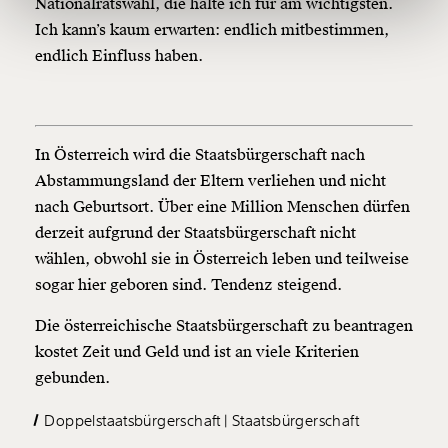
Nationalratswahl, die halte ich für am wichtigsten.
150€
€
Ich kann’s kaum erwarten: endlich mitbestimmen,
endlich Einfluss haben.
Ich möchte meine Spende verschenken.
Du erhältst eine E-Mail mit deiner
Geschenkurkunde im PDF-Format, welche Du
ausdrucken oder weiterleiten und verschenken
kannst.
In Österreich wird die
Staatsbürgerschaft
nach
Abstammungsland der Eltern verliehen und nicht
nach Geburtsort. Über eine Million Menschen dürfen
Weiter
derzeit aufgrund der
Staatsbürgerschaft
nicht
1/3
wählen, obwohl sie in Österreich leben und teilweise
sogar hier geboren sind. Tendenz steigend.
Die österreichische
Staatsbürgerschaft
zu beantragen
kostet Zeit und Geld und ist an viele Kriterien
gebunden.
Doppelstaatsbürgerschaft
Staatsbürgerschaft