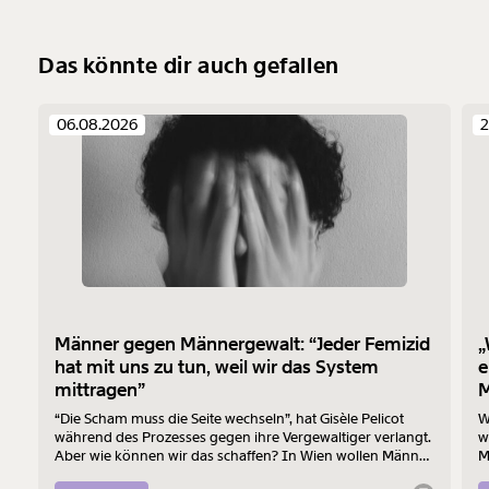
Das könnte dir auch gefallen
06.08.2026
2
Männer gegen Männergewalt: “Jeder Femizid
„
hat mit uns zu tun, weil wir das System
e
mittragen”
M
“Die Scham muss die Seite wechseln”, hat Gisèle Pelicot
W
während des Prozesses gegen ihre Vergewaltiger verlangt.
w
Aber wie können wir das schaffen? In Wien wollen Männer
M
am 7. August mit einem “Walk of Shame” gegen
B