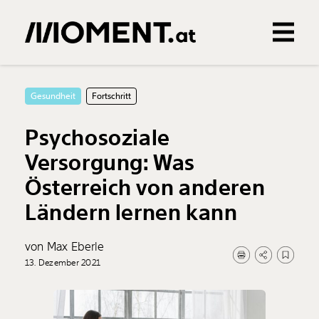
Gemerkte Inhalte
0
Treffer
0
Artikel
Gesundheit
Fortschritt
Psychosoziale
Versorgung: Was
Österreich von anderen
Ländern lernen kann
von Max Eberle
13. Dezember 2021