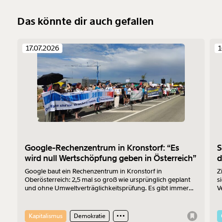
Das könnte dir auch gefallen
17.07.2026
1
Google-Rechenzentrum in Kronstorf: “Es
S
wird null Wertschöpfung geben in Österreich”
d
Google baut ein Rechenzentrum in Kronstorf in
Z
Oberösterreich: 2,5 mal so groß wie ursprünglich geplant
s
und ohne Umweltverträglichkeitsprüfung. Es gibt immer
V
mehr Widerstand. Am 17.7.2026 wurde protestiert. Der
z
Sprecher der „Bürger:inneninitiative Rechenzentrum
F
Kronstorf“ Harald Müllner erklärt im Interview, wo die
V
Kapitalismus
Demokratie
Probleme liegen und was er sich vom Protest erhofft.