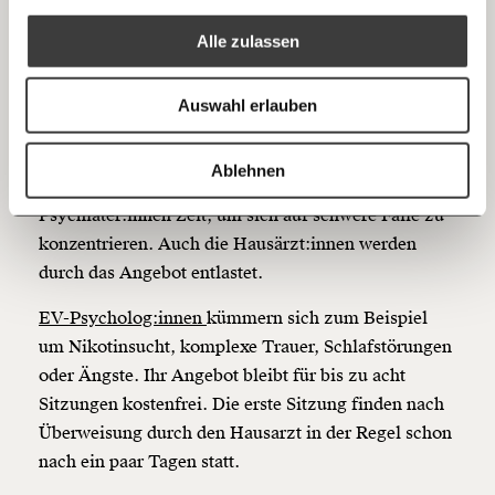
Mehr Informationen:
Datenschutz.
RSS
Stufen bleiben Spezialist:innen vorbehalten.
Alle zulassen
Anmelden
EV-Psycholog:innen absolvieren nach dem
Bluesky
Ich spende einmalig
Psychologie-Studium eine zweijährige Ausbildung.
Auswahl erlauben
Sie dürfen jegliche psychische Störungen behandeln
20€
40€
und diagnostizieren - allerdings nur die leichten
https://www.moment.at/story/psychosoziale-versorgung-was-oesterreich-lernen-kann/
Kopieren
Ablehnen
Fälle. Damit bleibt den Psychotherapeut:innen und
60€
100€
Psychiater:innen Zeit, um sich auf schwere Fälle zu
konzentrieren. Auch die Hausärzt:innen werden
150€
€
durch das Angebot entlastet.
EV-Psycholog:innen
kümmern sich zum Beispiel
Ich möchte meine Spende verschenken.
Du erhältst eine E-Mail mit deiner
um Nikotinsucht, komplexe Trauer, Schlafstörungen
Geschenkurkunde im PDF-Format, welche Du
oder Ängste. Ihr Angebot bleibt für bis zu acht
ausdrucken oder weiterleiten und verschenken
kannst.
Sitzungen kostenfrei. Die erste Sitzung finden nach
Überweisung durch den Hausarzt in der Regel schon
nach ein paar Tagen statt.
Weiter