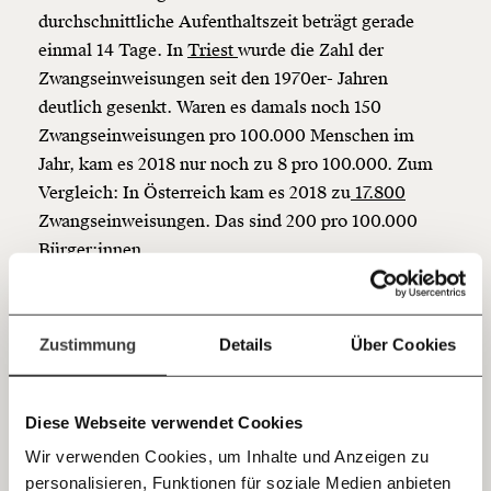
Werde
und wir können gemeinsam
durchschnittliche Aufenthaltszeit beträgt gerade
Fördermitglied
unsere Wirtschaft so gestalten, dass sie für alle
einmal 14 Tage. In
Triest
wurde die Zahl der
funktioniert. Unsere Recherchen sind für alle frei im
Zwangseinweisungen seit den 1970er- Jahren
Netz. Unabhängig und werbefrei. Und das wird auch
deutlich gesenkt. Waren es damals noch 150
so bleiben. Kämpf’ mit uns für den Fortschritt und
Zwangseinweisungen pro 100.000 Menschen im
unterstütze uns mit Deinem Mitgliedsbeitrag.
Jahr, kam es 2018 nur noch zu 8 pro 100.000. Zum
Du überweist lieber direkt?
Vergleich: In Österreich kam es 2018 zu
17.800
Hier unsere IBAN: AT34 4300 0498 0007 6017
Zwangseinweisungen. Das sind 200 pro 100.000
Kontoinhaber: Momentum Institut - Verein für
Bürger:innen.
sozialen Fortschritt
Ein offeneres Psychiatrie-Modell und
Jetzt
Deine Spende absetzen:
Fragen und Antworten.
niederschwellige Behandlungsmethoden könnte
einfach
Zustimmung
Details
Über Cookies
auch Österreich dabei helfen, höhere
teilen.
Behandlungserfolge zu erzielen und Kosten sowie
Wartezeiten zu reduzieren. Seit 1984 konnte die
Diese Webseite verwendet Cookies
Aufenthaltszeit in den psychiatrischen
Wir verwenden Cookies, um Inhalte und Anzeigen zu
Einrichtungen in Triest um 70% reduziert werden.
personalisieren, Funktionen für soziale Medien anbieten