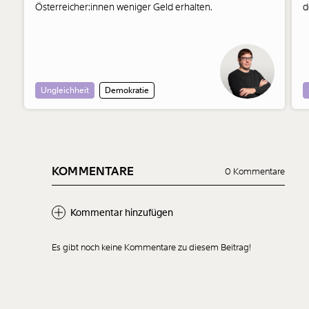
Österreicher:innen weniger Geld erhalten.
d
M
w
w
Ungleichheit
Demokratie
KOMMENTARE
0 Kommentare
Kommentar hinzufügen
Es gibt noch keine Kommentare zu diesem Beitrag!
Neuen Kommentar
hinzufügen