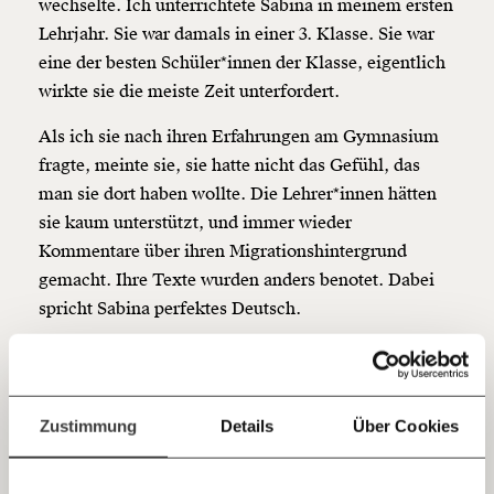
Veränderung
wechselte. Ich unterrichtete Sabina in meinem ersten
Lehrjahr. Sie war damals in einer 3. Klasse. Sie war
beginnt mit Dir!
eine der besten Schüler*innen der Klasse, eigentlich
wirkte sie die meiste Zeit unterfordert.
Werde
und wir können gemeinsam
Fördermitglied
unsere Wirtschaft so gestalten, dass sie für alle
Als ich sie nach ihren Erfahrungen am Gymnasium
funktioniert. Unsere Recherchen sind für alle frei im
fragte, meinte sie, sie hatte nicht das Gefühl, das
Netz. Unabhängig und werbefrei. Und das wird auch
man sie dort haben wollte. Die Lehrer*innen hätten
so bleiben. Kämpf’ mit uns für den Fortschritt und
unterstütze uns mit Deinem Mitgliedsbeitrag.
sie kaum unterstützt, und immer wieder
Kommentare über ihren Migrationshintergrund
Du überweist lieber direkt?
gemacht. Ihre Texte wurden anders benotet. Dabei
Hier unsere IBAN: AT34 4300 0498 0007 6017
spricht Sabina perfektes Deutsch.
Kontoinhaber: Momentum Institut - Verein für
sozialen Fortschritt
Marina*, 16 Jahre
Jetzt
Deine Spende absetzen:
Fragen und Antworten.
Als ich Marina das erste Mal traf, war sie erst seit
einfach
Zustimmung
Details
Über Cookies
wenigen Wochen in Österreich. Sie saß in einer
teilen.
ersten Klasse Mittelschule, obwohl sie eigentlich