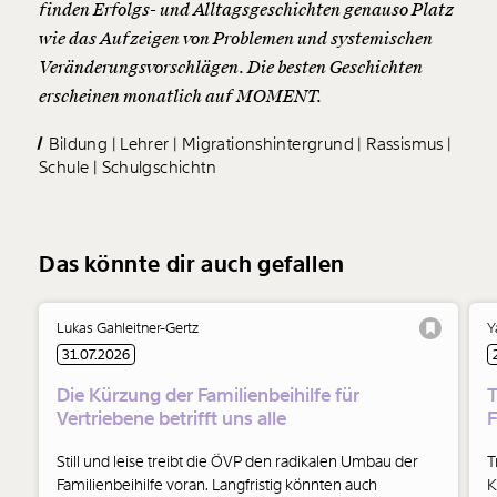
finden Erfolgs- und Alltagsgeschichten genauso Platz
wie das Aufzeigen von Problemen und systemischen
Veränderungsvorschlägen. Die besten Geschichten
erscheinen monatlich auf MOMENT.
Bildung
Lehrer
Migrationshintergrund
Rassismus
Schule
Schulgschichtn
Das könnte dir auch gefallen
Lukas Gahleitner-Gertz
Y
31.07.2026
Die Kürzung der Familienbeihilfe für
T
Vertriebene betrifft uns alle
Still und leise treibt die ÖVP den radikalen Umbau der
T
Familienbeihilfe voran. Langfristig könnten auch
K