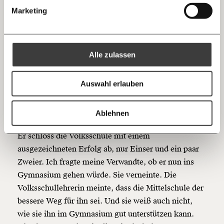
Threads
30€
50€
die Sportlehrerin fragte sie, ob sie denn an der
Marketing
Mittelschule nichts gelernt hätte. Ich wusste nicht,
Ich bin einverstanden, einen regelmäßigen Newsletter zu erhalten.
100€
€
was ich Marina sagen sollte. Sie meinte, wenigstens
Mehr Informationen:
Datenschutz.
RSS
die Mitschüler*innen hatten gesehen, wie sehr sie
Alle zulassen
sich anstrengte und wie gut sie in kurzer Zeit
Anmelden
Bluesky
Deutsch gelernt hatte.
Ich spende einmalig
Auswahl erlauben
Alen*, 10 Jahre
20€
40€
https://www.moment.at/story/rassismus-in-schule-oesterreich/
Kopieren
Ablehnen
60€
100€
Alen ist der Sohn einer Verwandten mütterlicherseits.
Er schloss die Volksschule mit einem
150€
€
ausgezeichneten Erfolg ab, nur Einser und ein paar
Zweier. Ich fragte meine Verwandte, ob er nun ins
Gymnasium gehen würde. Sie verneinte. Die
Ich möchte meine Spende verschenken.
Volksschullehrerin meinte, dass die Mittelschule der
Du erhältst eine E-Mail mit deiner
Geschenkurkunde im PDF-Format, welche Du
bessere Weg für ihn sei. Und sie weiß auch nicht,
ausdrucken oder weiterleiten und verschenken
wie sie ihn im Gymnasium gut unterstützen kann.
kannst.