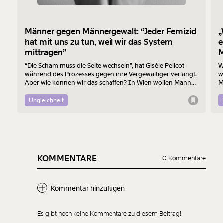
Männer gegen Männergewalt: “Jeder Femizid
„
hat mit uns zu tun, weil wir das System
e
mittragen”
M
“Die Scham muss die Seite wechseln”, hat Gisèle Pelicot
W
während des Prozesses gegen ihre Vergewaltiger verlangt.
w
Aber wie können wir das schaffen? In Wien wollen Männer
M
am 7. August mit einem “Walk of Shame” gegen
B
Männergewalt den ersten Schritt machen.
d
Ungleichheit
KOMMENTARE
0 Kommentare
Kommentar hinzufügen
Es gibt noch keine Kommentare zu diesem Beitrag!