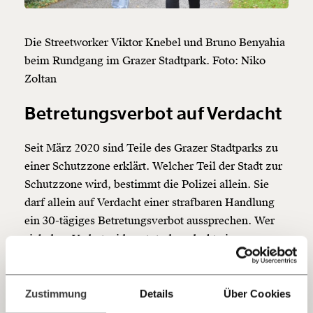
Veränderung
Die Streetworker Viktor Knebel und Bruno Benyahia
beginnt mit Dir!
beim Rundgang im Grazer Stadtpark. Foto: Niko
Zoltan
Werde
und wir können gemeinsam
Fördermitglied
unsere Wirtschaft so gestalten, dass sie für alle
Betretungsverbot auf Verdacht
funktioniert. Unsere Recherchen sind für alle frei im
Netz. Unabhängig und werbefrei. Und das wird auch
so bleiben. Kämpf’ mit uns für den Fortschritt und
Seit März 2020 sind Teile des Grazer Stadtparks zu
unterstütze uns mit Deinem Mitgliedsbeitrag.
einer Schutzzone erklärt. Welcher Teil der Stadt zur
Schutzzone wird, bestimmt die Polizei allein. Sie
Du überweist lieber direkt?
darf allein auf Verdacht einer strafbaren Handlung
Hier unsere IBAN: AT34 4300 0498 0007 6017
Kontoinhaber: Momentum Institut - Verein für
ein 30-tägiges Betretungsverbot aussprechen. Wer
sozialen Fortschritt
sich dem Verbot widersetzt, dem droht eine
Geldstrafe.
Jetzt
Deine Spende absetzen:
Fragen und Antworten.
Zweck ist der Schutz von Minderjährigen vor
einfach
Zustimmung
Details
Über Cookies
Personen, von denen anzunehmen ist, dass sie,