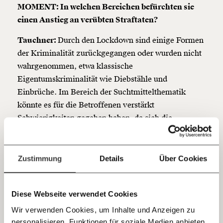
MOMENT: In welchen Bereichen befürchten sie
Werde
und wir können gemeinsam
Fördermitglied
einen Anstieg an verübten Straftaten?
unsere Wirtschaft so gestalten, dass sie für alle
funktioniert. Unsere Recherchen sind für alle frei im
Tauchner:
Durch den Lockdown sind einige Formen
Netz. Unabhängig und werbefrei. Und das wird auch
der Kriminalität zurückgegangen oder wurden nicht
so bleiben. Kämpf’ mit uns für den Fortschritt und
unterstütze uns mit Deinem Mitgliedsbeitrag.
wahrgenommen, etwa klassische
Eigentumskriminalität wie Diebstähle und
Du überweist lieber direkt?
Einbrüche. Im Bereich der Suchtmittelthematik
Hier unsere IBAN: AT34 4300 0498 0007 6017
könnte es für die Betroffenen verstärkt
Kontoinhaber: Momentum Institut - Verein für
sozialen Fortschritt
Schwierigkeiten gegeben haben, da sich die
Situation in der Isolation für viele Abhängige
Jetzt
Deine Spende absetzen:
Fragen und Antworten.
verschärft hat. Wir wissen, dass der Bierkonsum
einfach
gestiegen ist. Es ist auch davon auszugehen, dass
Zustimmung
Details
Über Cookies
sich der Konsum von illegalen Substanzen verstärkt
teilen.
hat.
Diese Webseite verwendet Cookies
MOMENT: Soziale Arbeit ist oft auch
Wir verwenden Cookies, um Inhalte und Anzeigen zu
Unterstützung für Familien und Kinder. Welche
personalisieren, Funktionen für soziale Medien anbieten