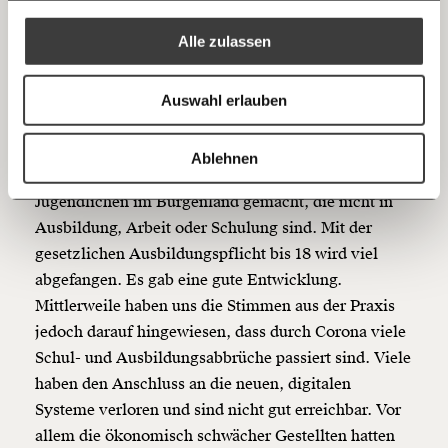
Mehr Informationen:
Datenschutz.
RSS
Alle zulassen
MOMENT: Wie wirkt sich die Krise auf
Anmelden
Bluesky
Ich spende einmalig
Jugendliche und junge Erwachsene aus, die noch
Auswahl erlauben
in Ausbildung sind oder am Anfang ihres
20€
40€
Erwerbslebens stehen?
https://www.moment.at/story/soziale-arbeit-der-krise-die-hohe-arbeitslosigkeit-ist-ein-soziales-pulverfass/
Kopieren
Ablehnen
Tauchner:
Wir haben vor Corona eine Studie zu
60€
100€
Jugendlichen im Burgenland gemacht, die nicht in
150€
€
Ausbildung, Arbeit oder Schulung sind. Mit der
gesetzlichen Ausbildungspflicht bis 18 wird viel
abgefangen. Es gab eine gute Entwicklung.
Ich möchte meine Spende verschenken.
Mittlerweile haben uns die Stimmen aus der Praxis
Du erhältst eine E-Mail mit deiner
Geschenkurkunde im PDF-Format, welche Du
jedoch darauf hingewiesen, dass durch Corona viele
ausdrucken oder weiterleiten und verschenken
Schul- und Ausbildungsabbrüche passiert sind. Viele
kannst.
haben den Anschluss an die neuen, digitalen
Systeme verloren und sind nicht gut erreichbar. Vor
allem die ökonomisch schwächer Gestellten hatten
Weiter