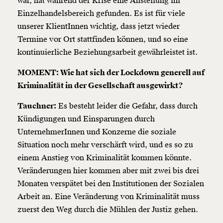
war, hat während der Krise eine Anstellung im
Einzelhandelsbereich gefunden. Es ist für viele
unserer KlientInnen wichtig, dass jetzt wieder
Termine vor Ort stattfinden können, und so eine
kontinuierliche Beziehungsarbeit gewährleistet ist.
MOMENT: Wie hat sich der Lockdown generell auf
Kriminalität in der Gesellschaft ausgewirkt?
Tauchner:
Es besteht leider die Gefahr, dass durch
Kündigungen und Einsparungen durch
UnternehmerInnen und Konzerne die soziale
Situation noch mehr verschärft wird, und es so zu
einem Anstieg von Kriminalität kommen könnte.
Veränderungen hier kommen aber mit zwei bis drei
Monaten verspätet bei den Institutionen der Sozialen
Veränderung
Arbeit an. Eine Veränderung von Kriminalität muss
beginnt mit Dir!
zuerst den Weg durch die Mühlen der Justiz gehen.