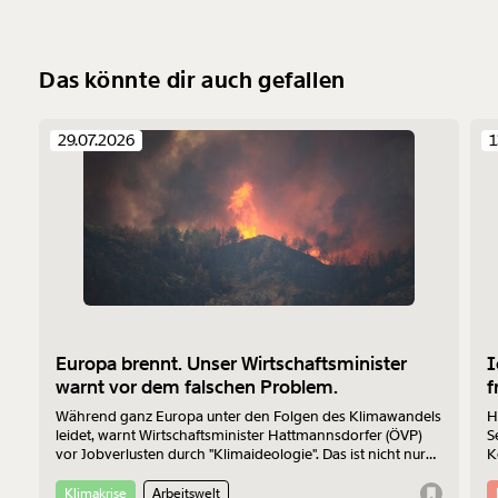
Das könnte dir auch gefallen
29.07.2026
1
Europa brennt. Unser Wirtschaftsminister
I
warnt vor dem falschen Problem.
f
Während ganz Europa unter den Folgen des Klimawandels
H
leidet, warnt Wirtschaftsminister Hattmannsdorfer (ÖVP)
S
vor Jobverlusten durch "Klimaideologie". Das ist nicht nur
K
bedenklich, sondern auch wirtschaftlich betrachtet einfach
Z
falsch.
Klimakrise
Arbeitswelt