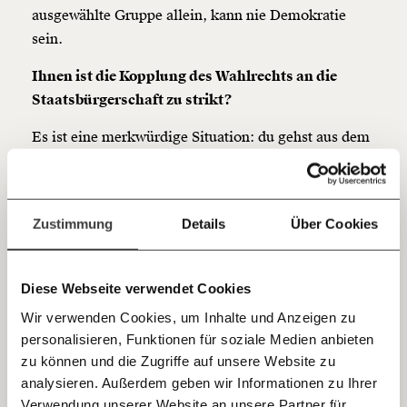
Netz. Unabhängig und werbefrei. Und das wird auch
ausgewählte Gruppe allein, kann nie Demokratie
so bleiben. Kämpf’ mit uns für den Fortschritt und
sein.
unterstütze uns mit Deinem Mitgliedsbeitrag.
Ihnen ist die Kopplung des Wahlrechts an die
Du überweist lieber direkt?
Staatsbürgerschaft
zu strikt?
Hier unsere IBAN: AT34 4300 0498 0007 6017
Kontoinhaber: Momentum Institut - Verein für
Es ist eine merkwürdige Situation: du gehst aus dem
sozialen Fortschritt
Haus, und siehst Wahlplakate, die du mitfinanzierst,
mit deinen Steuern - wählen darfst du aber nicht.
Jetzt
Deine Spende absetzen:
Fragen und Antworten.
Gern verzichte ich darauf in Deutschland
einfach
Zustimmung
Details
Über Cookies
mitzubestimmen. Das müsste doch zu organisieren
teilen.
sein: Dass ich in Deutschland mein Stimmrecht
verliere und dafür hier wählen darf. Weil ich hier
Diese Webseite verwendet Cookies
lebe und mein Lebensmittelpunkt in Österreich ist,
Wir verwenden Cookies, um Inhalte und Anzeigen zu
seit über 30 Jahren. Das funktioniert ja in die eine
personalisieren, Funktionen für soziale Medien anbieten
E-Mail
Richtung jetzt schon: Ist man zu lang von seinem
zu können und die Zugriffe auf unsere Website zu
ursprüngliche Heimatland weg, verliert man das
analysieren. Außerdem geben wir Informationen zu Ihrer
Immer auf dem Laufenden
Wahlrecht dort. Ich treffe immer wieder alte
Whatsapp
Verwendung unserer Website an unsere Partner für