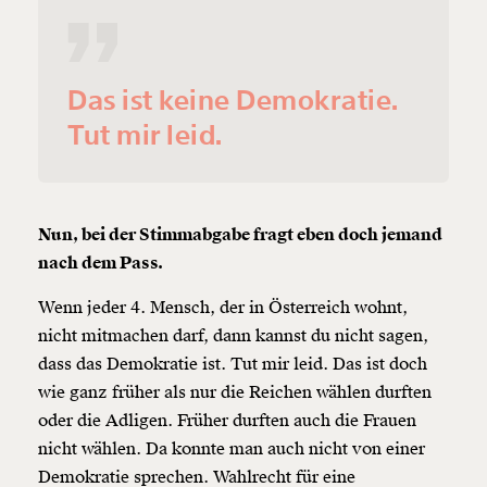
Das ist keine Demokratie.
Tut mir leid.
Nun, bei der Stimmabgabe fragt eben doch jemand
nach dem Pass.
Wenn jeder 4. Mensch, der in Österreich wohnt,
Veränderung
nicht mitmachen darf, dann kannst du nicht sagen,
dass das Demokratie ist. Tut mir leid. Das ist doch
beginnt mit Dir!
wie ganz früher als nur die Reichen wählen durften
oder die Adligen. Früher durften auch die Frauen
Werde
und wir können gemeinsam
Fördermitglied
nicht wählen. Da konnte man auch nicht von einer
unsere Wirtschaft so gestalten, dass sie für alle
Demokratie sprechen. Wahlrecht für eine
funktioniert. Unsere Recherchen sind für alle frei im