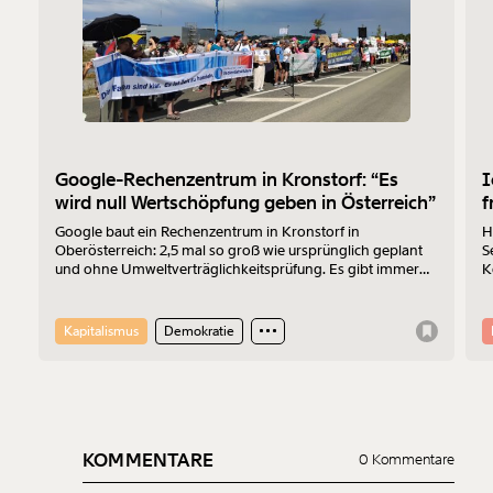
Google-Rechenzentrum in Kronstorf: “Es
I
wird null Wertschöpfung geben in Österreich”
f
Google baut ein Rechenzentrum in Kronstorf in
H
Oberösterreich: 2,5 mal so groß wie ursprünglich geplant
S
und ohne Umweltverträglichkeitsprüfung. Es gibt immer
K
mehr Widerstand. Am 17.7.2026 wurde protestiert. Der
Z
Sprecher der „Bürger:inneninitiative Rechenzentrum
Kronstorf“ Harald Müllner erklärt im Interview, wo die
Kapitalismus
Demokratie
Probleme liegen und was er sich vom Protest erhofft.
KOMMENTARE
0 Kommentare