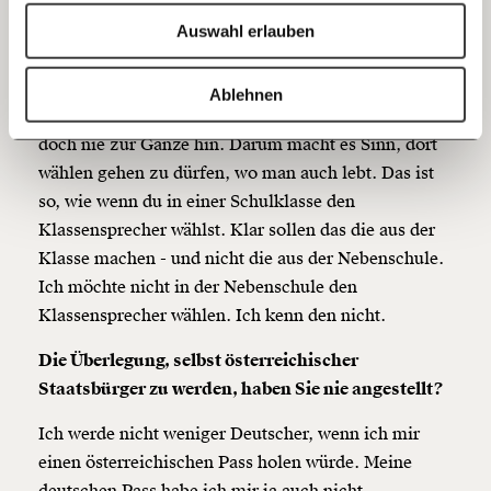
anderen Pass habe. Genauer: Ich bin ein deutscher
Ich spende einmalig
Wiener. Das ist am ehesten meine Nationalität. Hier
Auswahl erlauben
bekomme ich alles mit, was Politik betrifft. Hier
20€
40€
weiß ich genau, wer wofür steht. In Deutschland
https://www.moment.at/story/stermann-will-waehlen-ich-will-die-oesterreicher-ja-nicht-aergern/
Kopieren
Ablehnen
muss ich mir das mühsam erarbeiten und kriege das
60€
100€
doch nie zur Gänze hin. Darum macht es Sinn, dort
150€
€
wählen gehen zu dürfen, wo man auch lebt. Das ist
so, wie wenn du in einer Schulklasse den
Klassensprecher wählst. Klar sollen das die aus der
Ich möchte meine Spende verschenken.
Klasse machen - und nicht die aus der Nebenschule.
Du erhältst eine E-Mail mit deiner
Geschenkurkunde im PDF-Format, welche Du
Ich möchte nicht in der Nebenschule den
ausdrucken oder weiterleiten und verschenken
Klassensprecher wählen. Ich kenn den nicht.
kannst.
Die Überlegung, selbst österreichischer
Staatsbürger zu werden, haben Sie nie angestellt?
Weiter
Ich werde nicht weniger Deutscher, wenn ich mir
1/3
einen österreichischen Pass holen würde. Meine