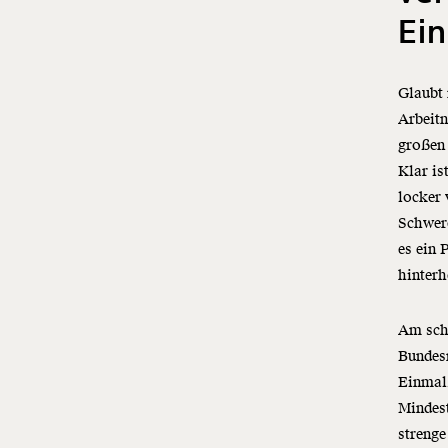
Ei
Glaubt 
Arbeitn
großen 
Klar is
locker
Schwere
es ein 
hinter
Am schl
Bundesr
Einmal
Mindes
strenge