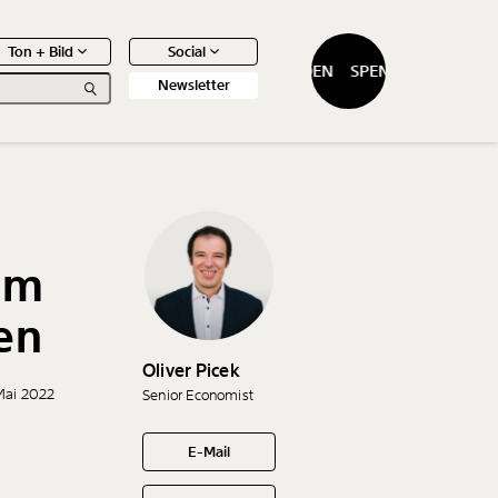
Ton + Bild
Social
SPENDEN
SPENDEN
Newsletter
um
0
Artikel
en
Oliver Picek
 Mai 2022
Senior Economist
E-Mail