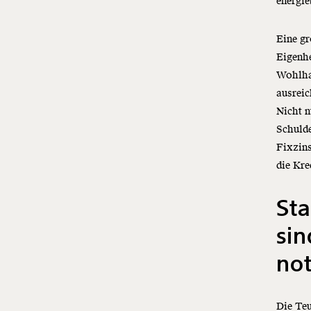
energi
Eine gr
Eigenhe
Wohlhab
ausrei
Nicht n
Schulde
Fixzins
die Kr
Sta
sin
no
Die Teu