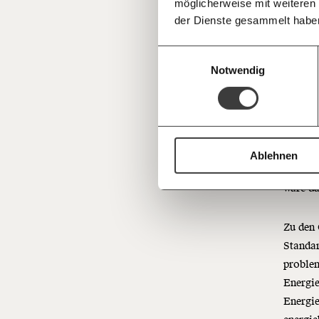
Die gro
möglicherweise mit weiteren
Deine Spende absetzen:
Fragen und 
der Dienste gesammelt habe
von St
Gas), 
Einwilligungsauswahl
dass si
Notwendig
verlore
hat. De
Sie sin
in pri
oder w
Ablehnen
kassier
wäre da
Zu den 
Standar
problem
Energie
Energie