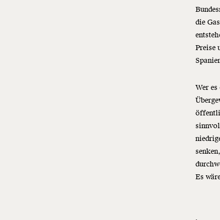
Bundes
die Gas
entsteh
Preise 
Spanien
Wer es
Übergew
öffentl
sinnvol
niedrig
senken,
durchwe
Es wär