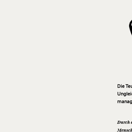
Die Te
Unglei
manage
Durch d
Mensch