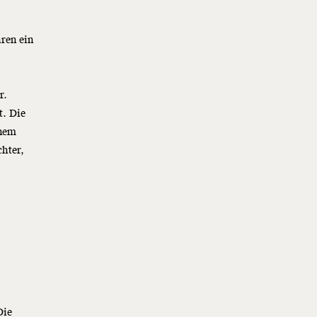
hren ein
r.
t. Die
inem
hter,
Die