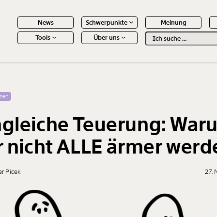
News
Schwerpunkte
Meinung
Tools
Über uns
Text
second
 Inhalte
heit
gleiche Teuerung: War
r nicht ALLE ärmer werd
er Picek
27.