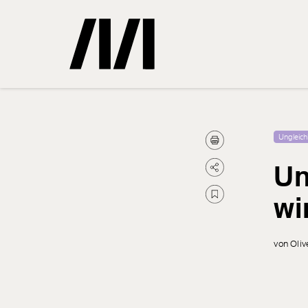
Gemerkte
Ungleich
Un
0
Treffer
wi
von Oliv