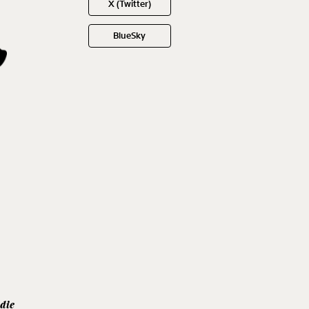
X (Twitter)
BlueSky
die