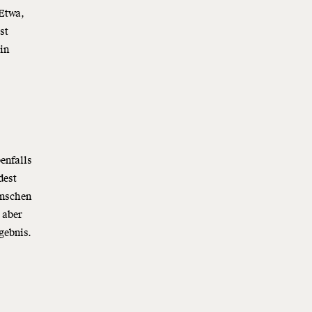
Etwa,
st
 in
enfalls
dest
enschen
 aber
gebnis.