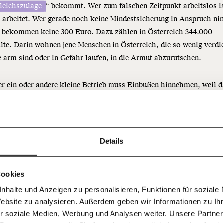
leichszulage
“ bekommt. Wer zum falschen Zeitpunkt arbeitslos i
t arbeitet. Wer gerade noch keine Mindestsicherung in Anspruch n
le bekommen keine 300 Euro. Dazu zählen in Österreich 344.000
te. Darin wohnen jene Menschen in Österreich, die so wenig verdi
e arm sind oder in Gefahr laufen, in die Armut abzurutschen.
Immer au
ng
r ein oder andere kleine Betrieb muss Einbußen hinnehmen, weil d
dem
Ich werde Fördermitglied* 
reibstoff- und Strompreise steigen. Manche können die Teuerung n
Laufende
 Dir!
tt an die Konsument:innen weitergeben, müssen daher bei ihren G
bleiben m
monatlich
stecken.
unseren g
gemeinsam unsere Wirtschaft so
Details
E-Mail-
… mit einem Beitrag von* …
 Unsere Recherchen sind für alle frei
E-Mail
Whatsapp
rgiekonzerne, Schuldner,
ch
d das wird auch so bleiben.
Newslette
unterstütze uns mit Deinem
mieter gewinnen trotz Krise
10€
.
Cookies
Telegram
Messenge
zu
nhalte und Anzeigen zu personalisieren, Funktionen für soziale
50€
Morgenmo
Website zu analysieren. Außerdem geben wir Informationen zu I
Facebook
Mastodon
007 6017
Knackig übe
 für sozialen Fortschritt
r soziale Medien, Werbung und Analysen weiter. Unsere Partner
wichtigste