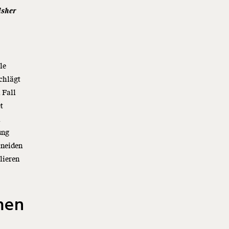
isher
le
chlägt
 Fall
t
h
ung
hneiden
lieren
rmen