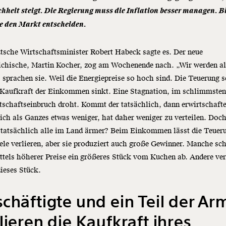
hheit steigt. Die Regierung muss die Inflation besser managen. B
ie den Markt entscheiden.
tsche Wirtschaftsminister Robert Habeck sagte es. Der neue
ichische, Martin Kocher, zog am Wochenende nach. „Wir werden al
 sprachen sie. Weil die Energiepreise so hoch sind. Die Teuerung s
 Kaufkraft der Einkommen sinkt. Eine Stagnation, im schlimmsten
tschaftseinbruch droht. Kommt der tatsächlich, dann erwirtschafte
ich als Ganzes etwas weniger, hat daher weniger zu verteilen. Doc
 tatsächlich alle im Land ärmer? Beim Einkommen lässt die Teuer
ele verlieren, aber sie produziert auch große Gewinner. Manche sc
ttels höherer Preise ein größeres Stück vom Kuchen ab. Andere ver
dieses Stück.
chäftigte und ein Teil der A
lieren die Kaufkraft ihres