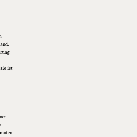
n
Land.
erung
sie ist
ner
n
annten