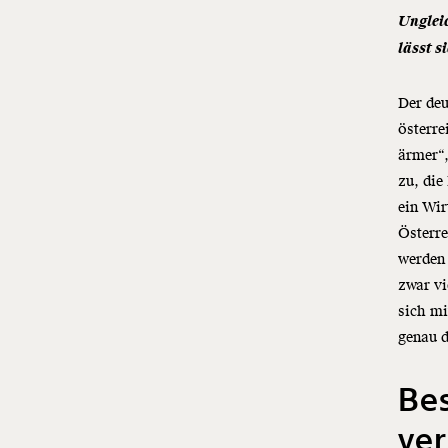
Ungleic
lässt s
Der deu
österre
ärmer“,
zu, die
ein Wir
Österre
werden
zwar vi
sich mi
genau 
Bes
ver