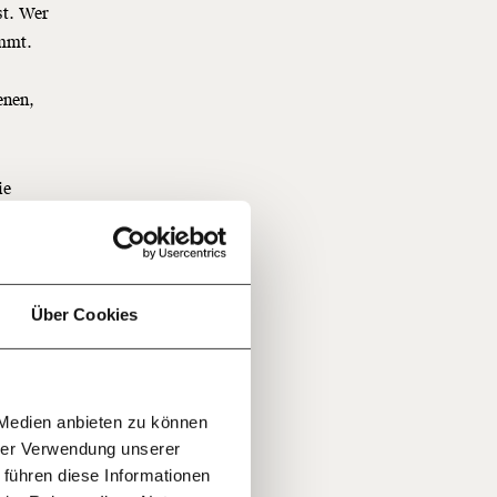
st. Wer
immt.
enen,
f
ie
…
icht
n
ewinnen
it
jährlich
ratis
Über Cookies
rn!
20€
30€
r
 Medien anbieten zu können
100€
€
ment:
hrer Verwendung unserer
r die
 führen diese Informationen
n Themen