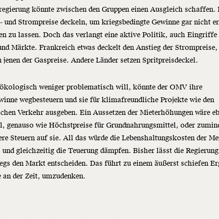
regierung könnte zwischen den Gruppen einen Ausgleich schaffen. 
- und Strompreise deckeln, um kriegsbedingte Gewinne gar nicht er
en zu lassen. Doch das verlangt eine aktive Politik, auch Eingriffe
und Märkte. Frankreich etwas deckelt den Anstieg der Strompreise,
 jenen der Gaspreise. Andere Länder setzen Spritpreisdeckel.
 ökologisch weniger problematisch will, könnte der OMV ihre
inne wegbesteuern und sie für klimafreundliche Projekte wie den
ichen Verkehr ausgeben. Ein Aussetzen der Mieterhöhungen wäre eb
l, genauso wie Höchstpreise für Grundnahrungsmittel, oder zumin
ere Steuern auf sie. All das würde die Lebenshaltungskosten der M
 und gleichzeitig die Teuerung dämpfen. Bisher lässt die Regierung
gs den Markt entscheiden. Das führt zu einem äußerst schiefen Er
e an der Zeit, umzudenken.