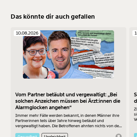
Das könnte dir auch gefallen
10.08.2026
1
Vom Partner betäubt und vergewaltigt: „Bei
S
solchen Anzeichen müssen bei Ärzt:innen die
d
Alarmglocken angehen“
Z
s
Immer mehr Fälle werden bekannt, in denen Männer ihre
V
Partnerinnen teils über Jahre hinweg betäubt und
z
vergewaltigt haben. Die Betroffenen ahnten nichts von den
F
Verbrechen – die Ärzt:innen, zu denen sie wegen den
V
Folgen der Taten gingen, auch nicht. Zwei Mediziner:innen
Gesundheit
Ungleichheit