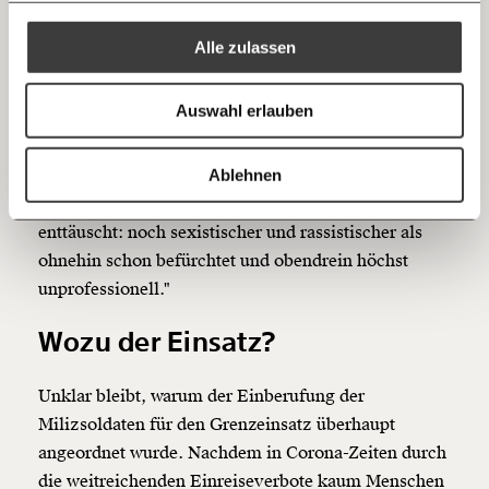
Mehr Informationen:
Datenschutz.
RSS
Berichte das Bild.
Alle zulassen
Ein Milizsoldat etwa berichtet von seinem Einsatz:
Anmelden
Bluesky
Ich spende einmalig
"Zwölf Stunden lang am Grenzposten (meist ein
Auswahl erlauben
Grenzübergang) stehen, ab und zu mit
20€
40€
Einheimischen plaudern, die vorbeikommen." Von
https://www.moment.at/story/tuerkises-pr-spektakel-fragwuerdiger-einsatz-der-miliz-oesterreich/
Kopieren
einer sehr bedrückenden Erfahrung berichtet B.C.
Ablehnen
60€
100€
aus Salzburg: "Am meisten war ich von der Polizei
enttäuscht: noch sexistischer und rassistischer als
150€
€
ohnehin schon befürchtet und obendrein höchst
unprofessionell."
Ich möchte meine Spende verschenken.
Wozu der Einsatz?
Du erhältst eine E-Mail mit deiner
Geschenkurkunde im PDF-Format, welche Du
ausdrucken oder weiterleiten und verschenken
Unklar bleibt, warum der Einberufung der
kannst.
Milizsoldaten für den Grenzeinsatz überhaupt
angeordnet wurde. Nachdem in Corona-Zeiten durch
die weitreichenden Einreiseverbote kaum Menschen
Weiter