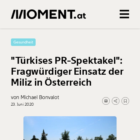
Gemerkte Inhalte
0
Treffer
0
Artikel
Gesundheit
"Türkises PR-Spektakel":
Fragwürdiger Einsatz der
Miliz in Österreich
von Michael Bonvalot
23. Juni 2020