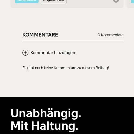
erklären, was passieren muss, damit solche Fälle künftig
schneller ans Tageslicht kommen.
KOMMENTARE
0 Kommentare
Kommentar hinzufügen
Es gibt noch keine Kommentare zu diesem Beitrag!
Neuen Kommentar
hinzufügen
Unabhängig.
Der Inhalt dieses Feldes wird nicht öffentlich zugänglich angezeigt.
Mit Haltung.