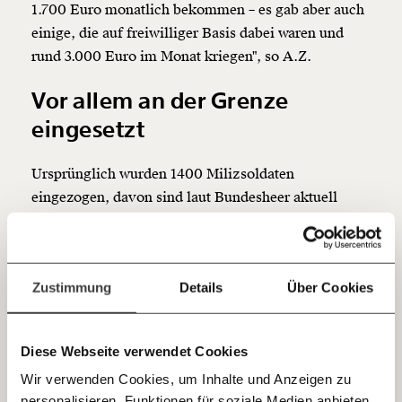
1.700 Euro monatlich bekommen – es gab aber auch
Werde
und wir können gemeinsam
Fördermitglied
einige, die auf freiwilliger Basis dabei waren und
unsere Wirtschaft so gestalten, dass sie für alle
rund 3.000 Euro im Monat kriegen", so A.Z.
funktioniert. Unsere Recherchen sind für alle frei im
Netz. Unabhängig und werbefrei. Und das wird auch
Vor allem an der Grenze
so bleiben. Kämpf’ mit uns für den Fortschritt und
unterstütze uns mit Deinem Mitgliedsbeitrag.
eingesetzt
Du überweist lieber direkt?
Ursprünglich wurden 1400 Milizsoldaten
Hier unsere IBAN: AT34 4300 0498 0007 6017
Kontoinhaber: Momentum Institut - Verein für
eingezogen, davon sind laut Bundesheer aktuell
sozialen Fortschritt
noch etwa 868 im Einsatz. Der Großteil dieser Miliz-
Soldaten wurde und wird an den österreichischen
Jetzt
Deine Spende absetzen:
Fragen und Antworten.
Grenzen eingesetzt. Die medial breit gestreuten
einfach
Zustimmung
Details
Über Cookies
Einsätze, etwa bei der Post, fielen gegenüber dem
teilen.
Einsatz an den Grenzen damit offenbar kaum ins
Gewicht.
Diese Webseite verwendet Cookies
Etwa 623 Milizsoldaten seien aktuell in Tirol, im
Wir verwenden Cookies, um Inhalte und Anzeigen zu
Burgenland, in der Steiermark und in Kärnten im
personalisieren, Funktionen für soziale Medien anbieten