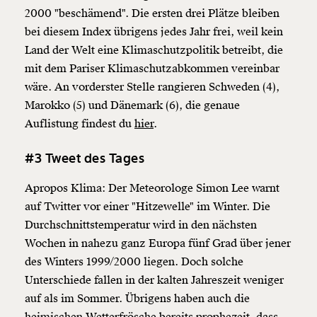
2000 "beschämend". Die ersten drei Plätze bleiben
bei diesem Index übrigens jedes Jahr frei, weil kein
Land der Welt eine Klimaschutzpolitik betreibt, die
mit dem Pariser Klimaschutzabkommen vereinbar
wäre. An vorderster Stelle rangieren Schweden (4),
Marokko (5) und Dänemark (6), die genaue
Auflistung findest du
hier
.
#3 Tweet des Tages
Apropos Klima: Der Meteorologe Simon Lee warnt
Veränderung
auf Twitter vor einer "Hitzewelle" im Winter. Die
beginnt mit Dir!
Durchschnittstemperatur wird in den nächsten
Wochen in nahezu ganz Europa fünf Grad über jener
Werde
und wir können gemeinsam
des Winters 1999/2000 liegen. Doch solche
Fördermitglied
unsere Wirtschaft so gestalten, dass sie für alle
Unterschiede fallen in der kalten Jahreszeit weniger
funktioniert. Unsere Recherchen sind für alle frei im
auf als im Sommer. Übrigens haben auch die
Netz. Unabhängig und werbefrei. Und das wird auch