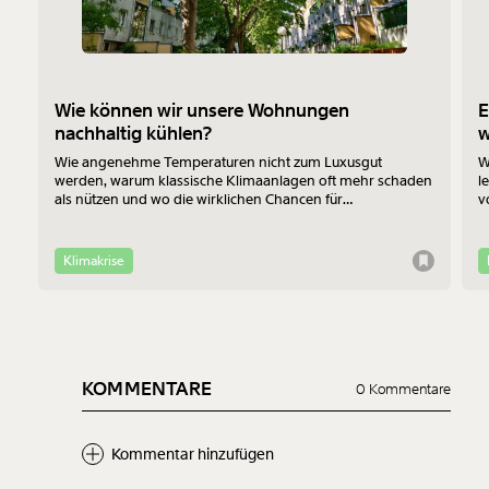
Wie können wir unsere Wohnungen
E
nachhaltig kühlen?
Wie angenehme Temperaturen nicht zum Luxusgut
W
werden, warum klassische Klimaanlagen oft mehr schaden
l
als nützen und wo die wirklichen Chancen für
v
Bewohner:innen im Altbau liegen - das erklärt Jan-Philipp
b
Richtmann von der TU Wien im Interview.
f
Klimakrise
KOMMENTARE
0 Kommentare
Kommentar hinzufügen