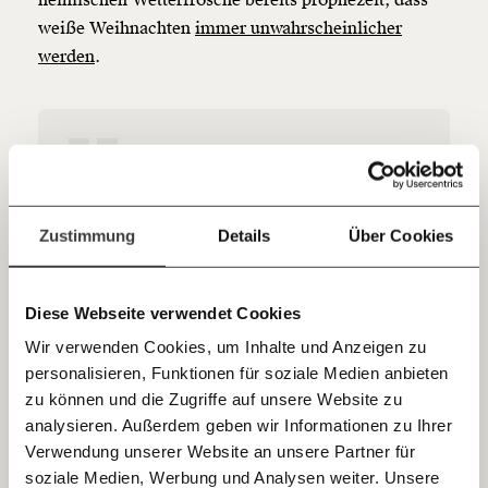
heimischen Wetterfrösche bereits prophezeit, dass
so bleiben. Kämpf’ mit uns für den Fortschritt und
weiße Weihnachten
immer unwahrscheinlicher
unterstütze uns mit Deinem Mitgliedsbeitrag.
werden
.
Du überweist lieber direkt?
Hier unsere IBAN: AT34 4300 0498 0007 6017
Kontoinhaber: Momentum Institut - Verein für
sozialen Fortschritt
Jetzt
Deine Spende absetzen:
Fragen und Antworten.
Unusual warmth, and its
einfach
Zustimmung
Details
Über Cookies
connection to climate
teilen.
change, often goes
relatively unnoticed in
Diese Webseite verwendet Cookies
Wir verwenden Cookies, um Inhalte und Anzeigen zu
winter relative to summer.
personalisieren, Funktionen für soziale Medien anbieten
The next few weeks (per
E-Mail
zu können und die Zugriffe auf unsere Website zu
CFSv2 forecasts) have
analysieren. Außerdem geben wir Informationen zu Ihrer
Immer auf dem Laufenden
Whatsapp
Verwendung unserer Website an unsere Partner für
temperatures as much as
bleiben mit unseren gratis
soziale Medien, Werbung und Analysen weiter. Unsere