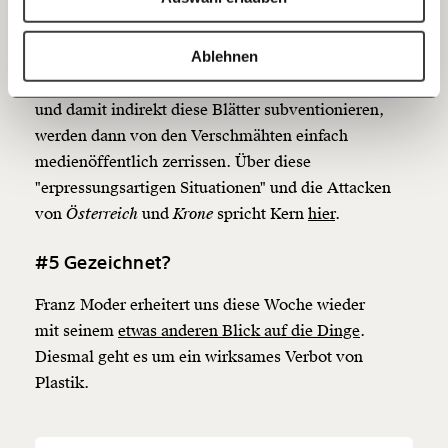
Interview mit Ex-Bundeskanzler
Christian Kern
20€
40€
geführt. Kern packt darin über die Machenschaften
https://www.moment.at/story/vorurteile-ueber-singles-feiern-hitzige-weihnachten/
Kopieren
Ablehnen
der Boulevardpresse aus: Spitzenpolitiker, die nicht
60€
100€
gewillt sind, im großen Stil Anzeigen zu schalten
und damit indirekt diese Blätter subventionieren,
150€
€
werden dann von den Verschmähten einfach
medienöffentlich zerrissen. Über diese
"erpressungsartigen Situationen" und die Attacken
Ich möchte meine Spende verschenken.
Du erhältst eine E-Mail mit deiner
von
Österreich
und
Krone
spricht Kern
hier
.
Geschenkurkunde im PDF-Format, welche Du
ausdrucken oder weiterleiten und verschenken
#5 Gezeichnet?
kannst.
Franz Moder erheitert uns diese Woche wieder
mit seinem
etwas anderen Blick auf die Dinge
.
Weiter
Diesmal geht es um ein wirksames Verbot von
1/3
Plastik.