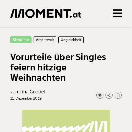
Gemerkte Inhalte
0
Treffer
0
Artikel
Klimakrise
Arbeitswelt
Ungleichheit
Vorurteile über Singles
feiern hitzige
Weihnachten
von Tina Goebel
11. Dezember 2019